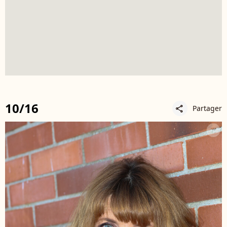
10/16
Partager
share