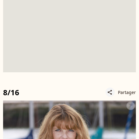
8/16
Partager
share