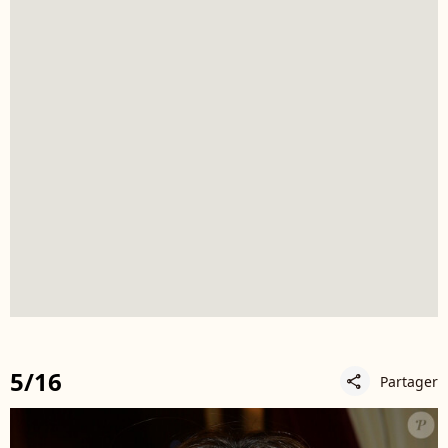
5/16
Partager
share