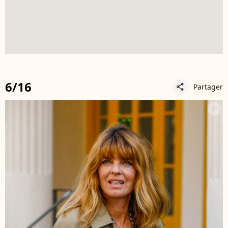
6/16
Partager
share