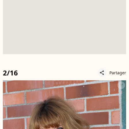
2/16
Partager
share