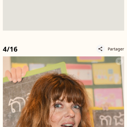
4/16
Partager
share