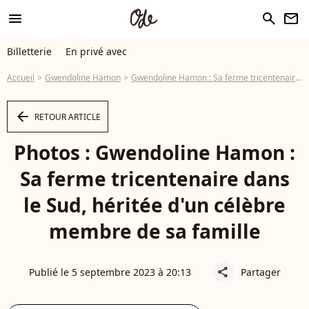
menu
search
newsletter
Billetterie
En privé avec
Accueil
Gwendoline Hamon
Gwendoline Hamon : Sa ferme tricentenaire dans le Sud, héritée d'un célèbre membre de sa famille
arrow_left
RETOUR ARTICLE
Photos : Gwendoline Hamon :
Sa ferme tricentenaire dans
le Sud, héritée d'un célèbre
membre de sa famille
Publié le 5 septembre 2023 à 20:13
Partager
share