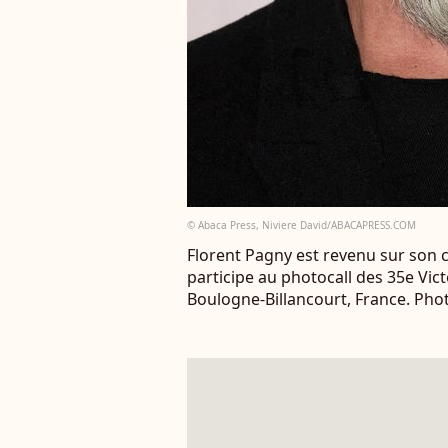
© Abaca Press, Niviere David/ABACAPRESS.COM
Florent Pagny est revenu sur son
participe au photocall des 35e Vict
Boulogne-Billancourt, France. Ph