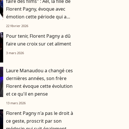
faire des films" : Ael, la fille de
Florent Pagny, évoque avec
émotion cette période qui a
profondément marqué sa
22 février 2026
famille
Pour tenir, Florent Pagny a dû
faire une croix sur cet aliment
3 mars 2026
Laure Manaudou a changé ces
dernières années, son frère
Florent évoque cette évolution
et ce qu'il en pense
13 mars 2026
Florent Pagny n'a pas le droit à
ce geste, proscrit par son
médecin qui suit également