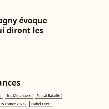
 Pagny évoque
i diront les
ances
e
Iris Mittenaere
Pascal Bataille
iss France 2024)
Isabel Otero