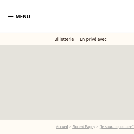
menu
MENU
Billetterie
En privé avec
Accueil
Florent Pagny
"Je saurai quoi fair