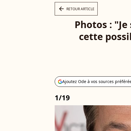
arrow_left
RETOUR ARTICLE
Photos : "Je
cette possi
Ajoutez Ode à vos sources préféré
1/19