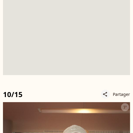
10/15
Partager
share