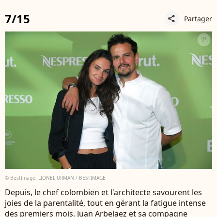
7/15
Partager
share
© BestImage, LIONEL URMAN / BESTIMAGE
Depuis, le chef colombien et l'architecte savourent les
joies de la parentalité, tout en gérant la fatigue intense
des premiers mois. Juan Arbelaez et sa compagne