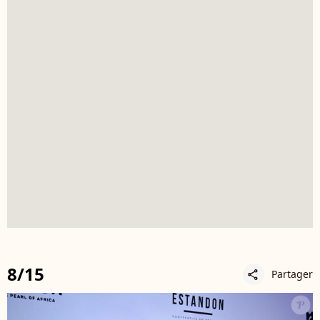
8/15
Partager
share