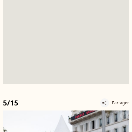
5/15
Partager
share