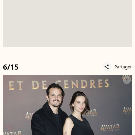
6/15
Partager
share