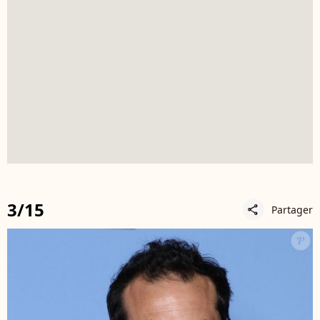
3/15
Partager
share