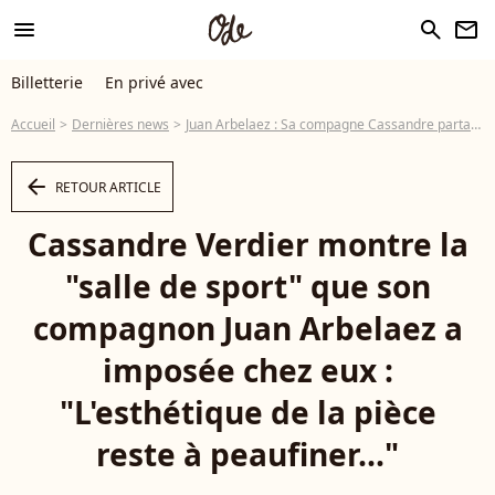
menu
search
newsletter
Billetterie
En privé avec
Accueil
Dernières news
Juan Arbelaez : Sa compagne Cassandre partage une photo de leur intérieur envahi par des objets pratiques mais encombrants
arrow_left
RETOUR ARTICLE
Cassandre Verdier montre la
"salle de sport" que son
compagnon Juan Arbelaez a
imposée chez eux :
"L'esthétique de la pièce
reste à peaufiner..."