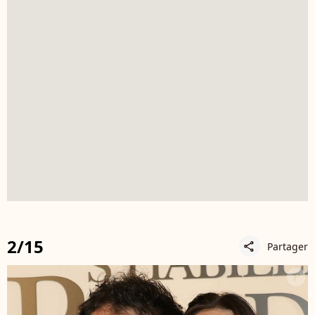
2/15
Partager
share