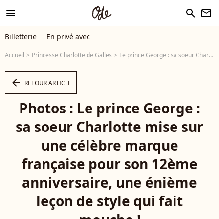
menu
search
newsletter
Billetterie
En privé avec
Accueil
Princesse Charlotte de Galles
Le prince George : sa soeur Charlotte mise sur une célèbre marque française pour son 12ème anniversaire, une énième leçon de style qui fait mouche !
arrow_left
RETOUR ARTICLE
Photos : Le prince George :
sa soeur Charlotte mise sur
une célèbre marque
française pour son 12ème
anniversaire, une énième
leçon de style qui fait