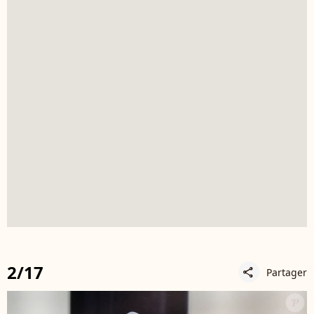
2/17
Partager
share