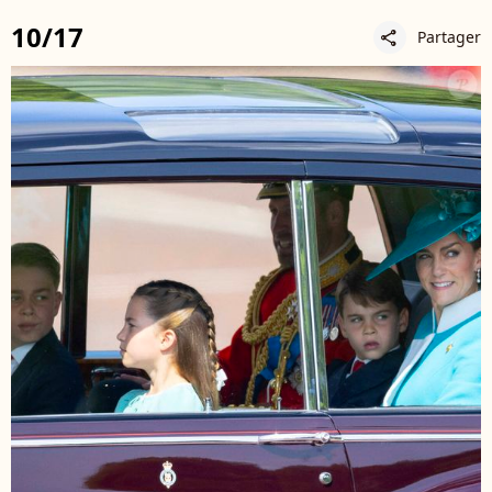
10/17
Partager
share