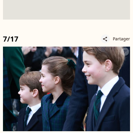
7/17
Partager
share