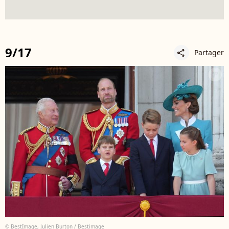
9/17
Partager
share
© BestImage, Julien Burton / Bestimage