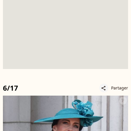
6/17
Partager
share