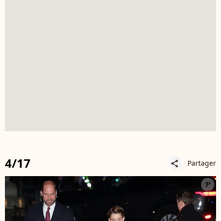
4/17
Partager
share