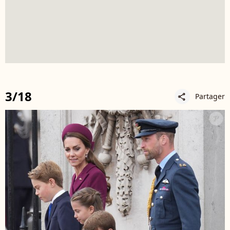
3/18
Partager
share