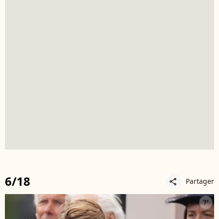
6/18
Partager
share