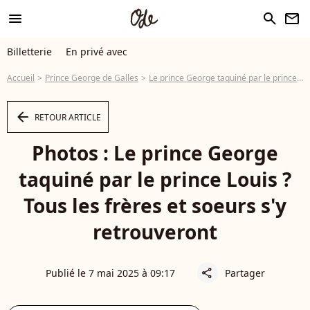
menu
search
newsletter
Billetterie
En privé avec
Accueil
Prince George de Galles
Le prince George taquiné par le prince Louis ? Tous les frères et soeurs s'y retrouveront
arrow_left
RETOUR ARTICLE
Photos : Le prince George
taquiné par le prince Louis ?
Tous les frères et soeurs s'y
retrouveront
Publié le 7 mai 2025 à 09:17
Partager
share