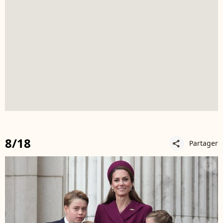
8/18
Partager
share