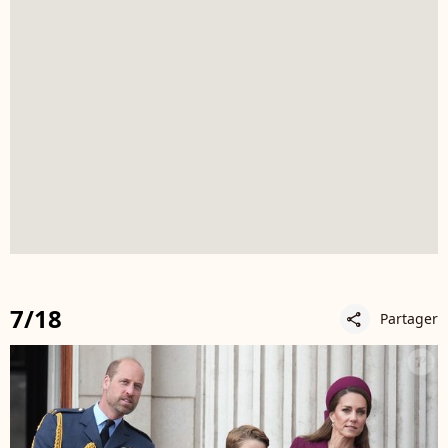
7/18
Partager
share