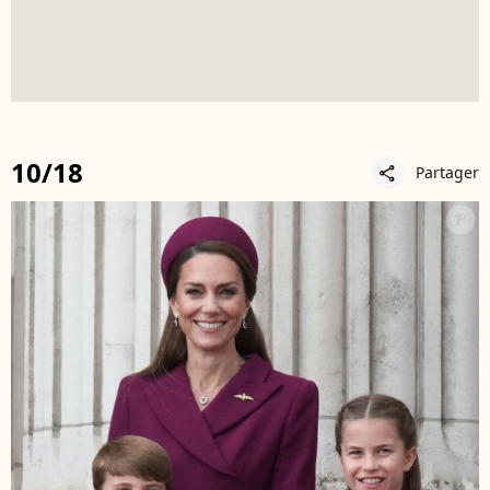
10/18
Partager
share