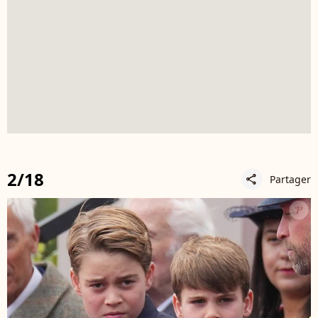
2/18
Partager
share