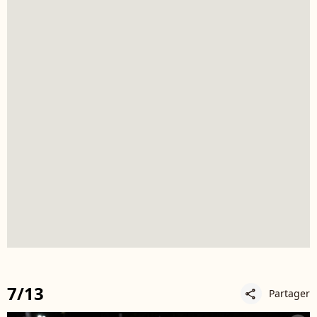
7/13
Partager
share