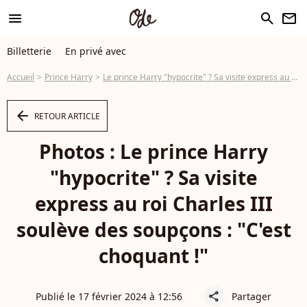
menu
search
newsletter
Billetterie
En privé avec
Accueil
Prince Harry
Le prince Harry "hypocrite" ? Sa visite express au roi Charles III soulève des soupçons : "C'est choquant !"
arrow_left
RETOUR ARTICLE
Photos : Le prince Harry
"hypocrite" ? Sa visite
express au roi Charles III
soulève des soupçons : "C'est
choquant !"
Publié le 17 février 2024 à 12:56
Partager
share