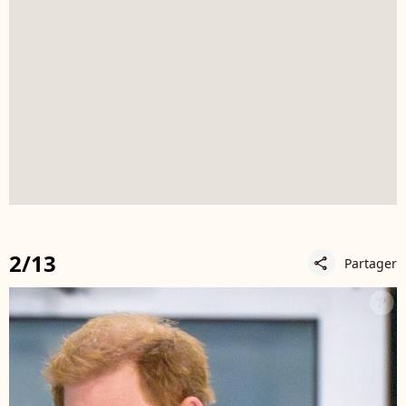
2/13
Partager
share