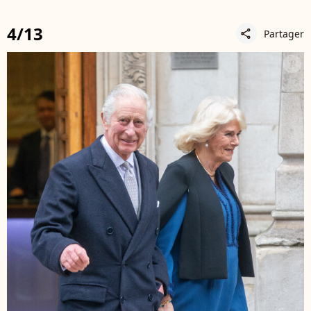
4/13
Partager
share