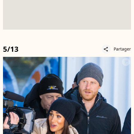
5/13
Partager
share