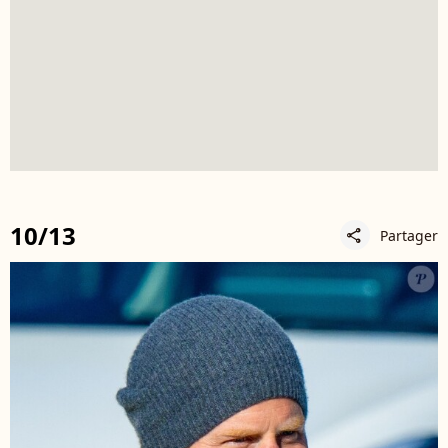
10/13
Partager
share