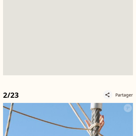
2/23
Partager
share