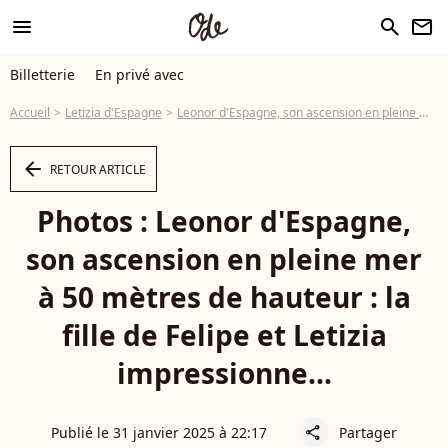
menu
search
newsletter
Billetterie
En privé avec
Accueil
Letizia d'Espagne
Leonor d'Espagne, son ascension en pleine mer à 50 mètres de hauteur : la fille de Felipe et Letizia impressionne...
arrow_left
RETOUR ARTICLE
Photos : Leonor d'Espagne,
son ascension en pleine mer
à 50 mètres de hauteur : la
fille de Felipe et Letizia
impressionne...
Publié le 31 janvier 2025 à 22:17
Partager
share