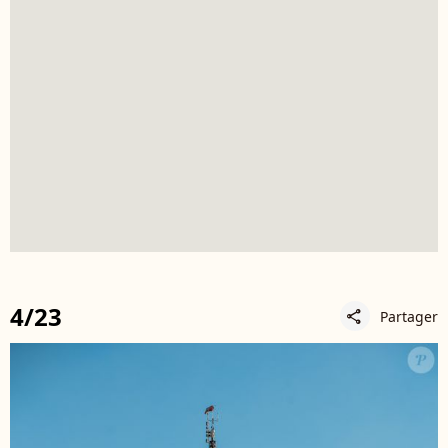
4/23
Partager
share