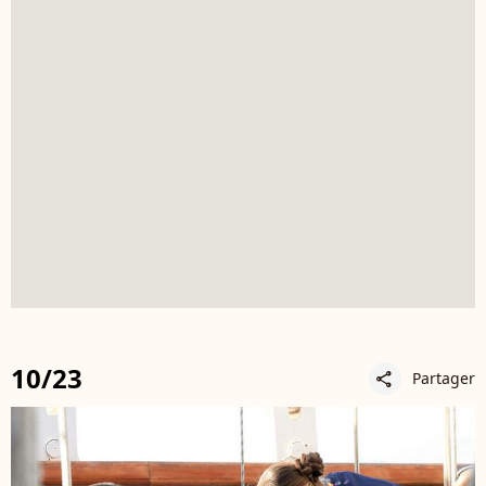
10/23
Partager
share