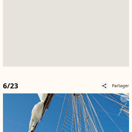
6/23
Partager
share