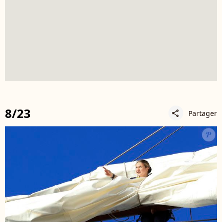
8/23
Partager
share