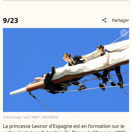
9/23
Partager
share
© BestImage, LALO YASKY / BESTIMAGE
La princesse Leonor d'Espagne est en formation sur le