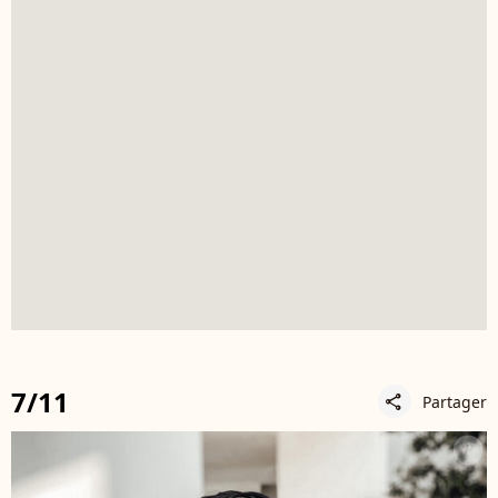
7/11
Partager
share