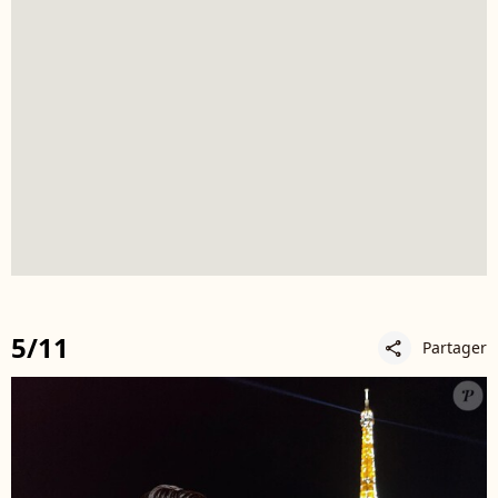
5/11
Partager
share