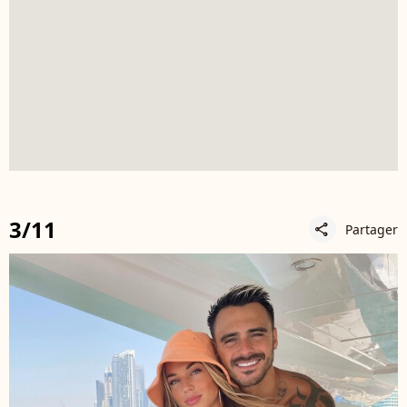
3/11
Partager
share