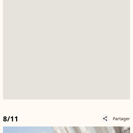
8/11
Partager
share