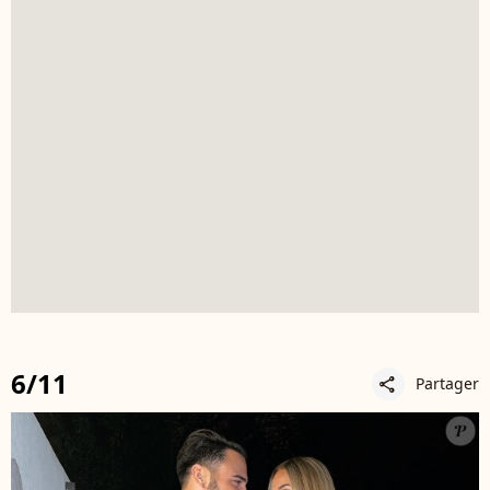
6/11
Partager
share