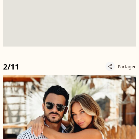
2/11
Partager
share