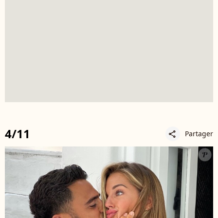
4/11
Partager
share