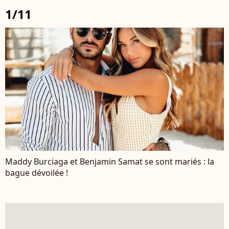
1/11
Maddy Burciaga et Benjamin Samat se sont mariés : la
bague dévoilée !