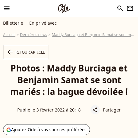
menu
search
newsletter
Billetterie
En privé avec
Accueil
Dernières news
Maddy Burciaga et Benjamin Samat se sont mariés : la bague dévoilée !
arrow_left
RETOUR ARTICLE
Photos : Maddy Burciaga et
Benjamin Samat se sont
mariés : la bague dévoilée !
Publié le 3 février 2022 à 20:18
Partager
share
Ajoutez Ode à vos sources préférées