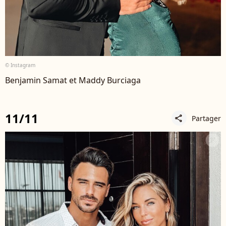
© Instagram
Benjamin Samat et Maddy Burciaga
11/11
Partager
share