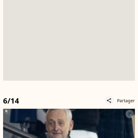
6/14
Partager
share