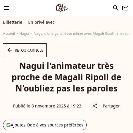
menu
search
newsletter
Billetterie
En privé avec
Accueil
Nagui
Nagui d'une gentillesse infinie avec Magali Ripoll : elle raconte ce qu'il a mis en place pour qu'elle puisse continuer de travailler pour N'oubliez pas les paroles
arrow_left
RETOUR ARTICLE
Nagui l'animateur très
proche de Magali Ripoll de
N'oubliez pas les paroles
Publié le 8 novembre 2025 à 19:23
Partager
share
Ajoutez Ode à vos sources préférées