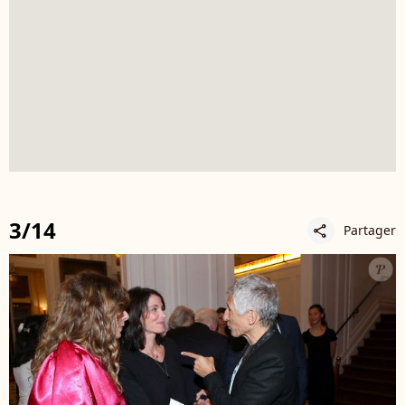
3/14
Partager
share