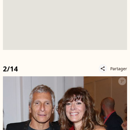
2/14
Partager
share