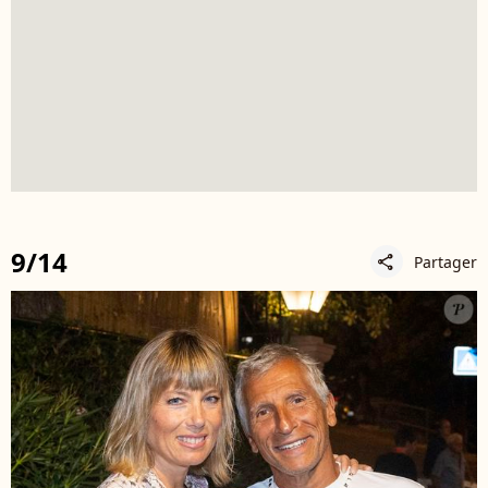
9/14
Partager
share