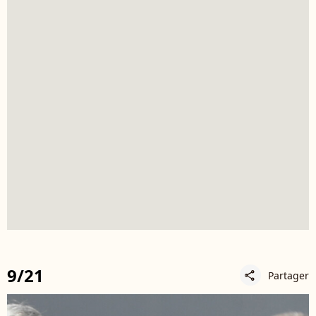
9/21
Partager
share