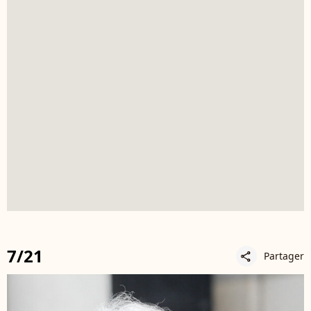
7/21
Partager
share