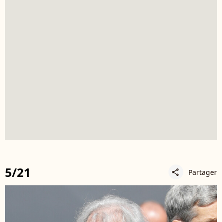
5/21
Partager
share