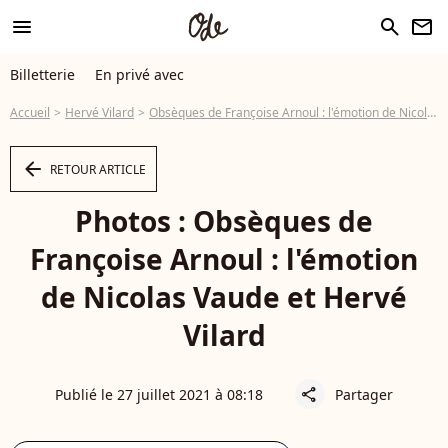
menu
search
newsletter
Billetterie
En privé avec
Accueil
Hervé Vilard
Obsèques de Françoise Arnoul : l'émotion de Nicolas Vaude et Hervé Vilard
arrow_left
RETOUR ARTICLE
Photos : Obsèques de
Françoise Arnoul : l'émotion
de Nicolas Vaude et Hervé
Vilard
Publié le 27 juillet 2021 à 08:18
Partager
share