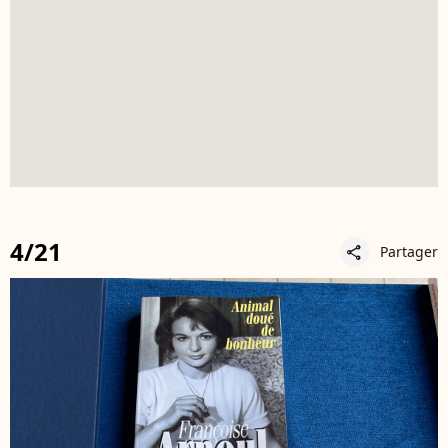
4/21
Partager
share