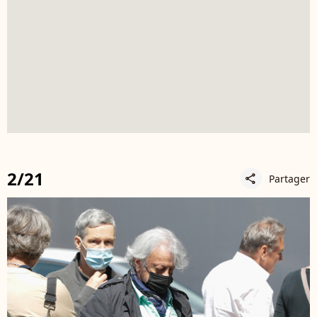
2/21
Partager
share