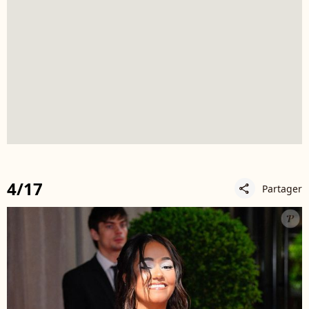
4/17
Partager
share