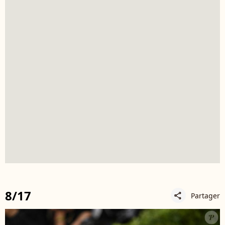
8/17
Partager
share