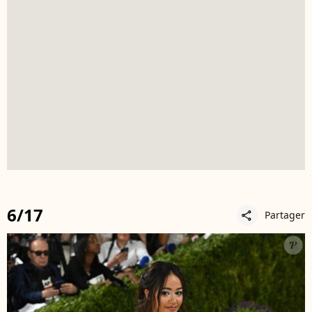
6/17
Partager
share