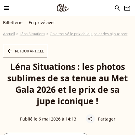
menu
search
newsletter
Billetterie
En privé avec
Accueil
Léna Situations
On a trouvé le prix de la jupe et des bijoux portés par Léna Situations au Met Gala 2026 ! Des pièces extrêmement demandées
arrow_left
RETOUR ARTICLE
Léna Situations : les photos
sublimes de sa tenue au Met
Gala 2026 et le prix de sa
jupe iconique !
Publié le 6 mai 2026 à 14:13
Partager
share