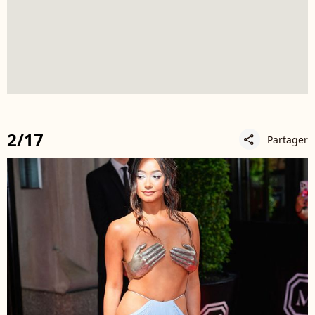
2/17
Partager
share