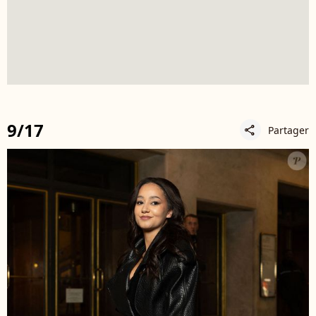
9/17
Partager
share