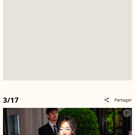
3/17
Partager
share