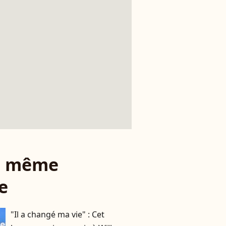
le même
e
"Il a changé ma vie" : Cet