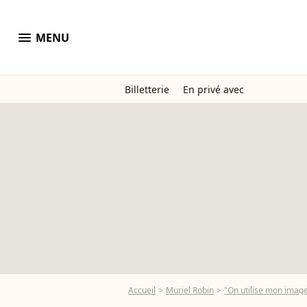
menu
MENU
Billetterie
En privé avec
Accueil
Muriel Robin
"On utilise mon image