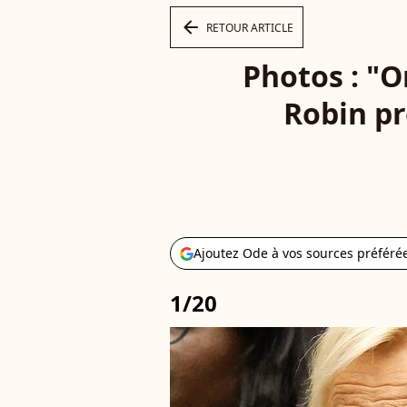
arrow_left
RETOUR ARTICLE
Photos : "O
Robin pr
Ajoutez Ode à vos sources préféré
1/20