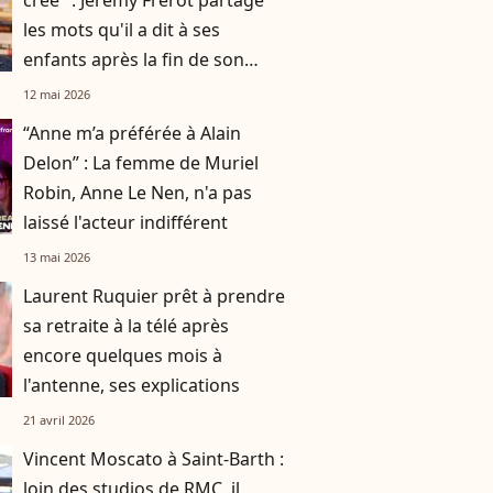
créé" : Jérémy Frérot partage
les mots qu'il a dit à ses
enfants après la fin de son
histoire avec leur mère Laure
12 mai 2026
Manaudou
“Anne m’a préférée à Alain
Delon” : La femme de Muriel
Robin, Anne Le Nen, n'a pas
laissé l'acteur indifférent
13 mai 2026
Laurent Ruquier prêt à prendre
sa retraite à la télé après
encore quelques mois à
l'antenne, ses explications
21 avril 2026
Vincent Moscato à Saint-Barth :
loin des studios de RMC, il