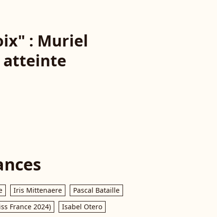
ix" : Muriel
 atteinte
ances
e
Iris Mittenaere
Pascal Bataille
iss France 2024)
Isabel Otero