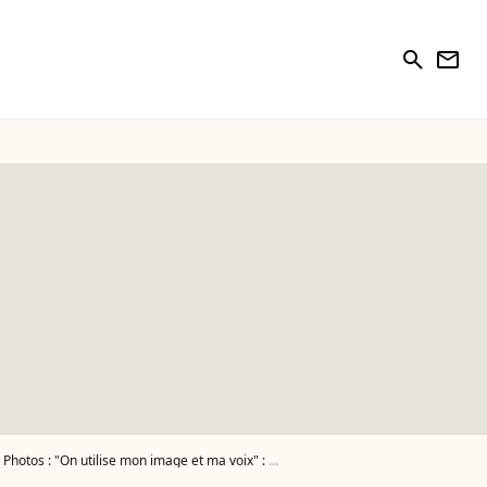
search
newsletter
Photos : "On utilise mon image et ma voix" : Muriel Robin prête à en découdre après une atteinte personnelle