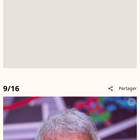
9/16
Partager
share