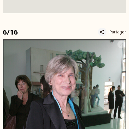
6/16
Partager
share