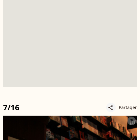
7/16
Partager
share