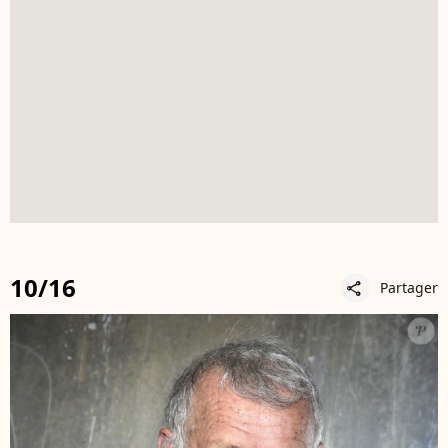
10/16
Partager
share