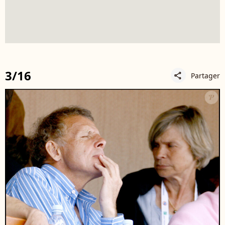
3/16
Partager
share