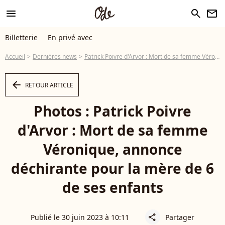
menu
search
newsletter
Billetterie
En privé avec
Accueil
Dernières news
Patrick Poivre d'Arvor : Mort de sa femme Véronique, annonce déchirante pour la mère de 6 de ses enfants
arrow_left
RETOUR ARTICLE
Photos : Patrick Poivre
d'Arvor : Mort de sa femme
Véronique, annonce
déchirante pour la mère de 6
de ses enfants
Publié le 30 juin 2023 à 10:11
Partager
share