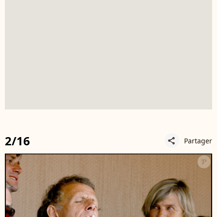
2/16
Partager
share