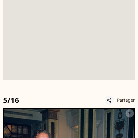
5/16
Partager
share