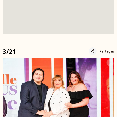
3/21
Partager
share