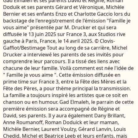
Gad Elmaleh et ses parents David et Régine, Roman
Doduik et ses parents Gérard et Véronique, Michèle
Bernier et ses enfants Enzo et Charlotte Gaccio lors du
backstage de l'enregistrement de l'émission "Famille je
vous aime" présentée par M. Drucker et qui sera
diffusée le 13 juin 2025 sur France 3, aux Studios rive
gauche à Paris, France, le 14 avril 2025. © Clovis-
Gaffiot/Bestimage Tout au long de sa carrière, Michel
Drucker a interviewé les parents de ses invités pour
comprendre leur parcours. Il a tissé des liens avec
chacune de leur famille. Voilà comment est née l'idée de
" Famille je vous aime ". Cette émission diffusée en
prime time sur France 3, entre la Fête des Mères et la
Fête des Pères, a pour thème principal la transmission.
La famille a toujours inspiré les artistes que ce soit en
chanson ou en humour. Gad Elmaleh, le parrain de cette
première émission sera accompagné de Régine et
David, ses parents. Il y aura également Dany Brillant,
Anne Roumanoff, Roman Doduick et leur maman,
Michèle Bernier, Laurent Voulzy, Gérard Lanvin, Louis
Chedid, Michel et Beatrice Leeb et leurs enfants, mais