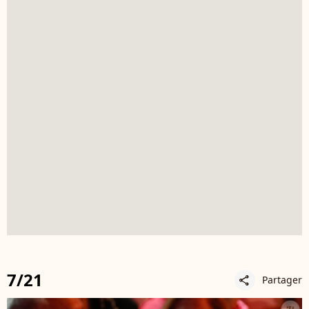
7/21
Partager
share