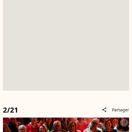
2/21
Partager
share