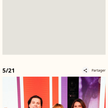
5/21
Partager
share