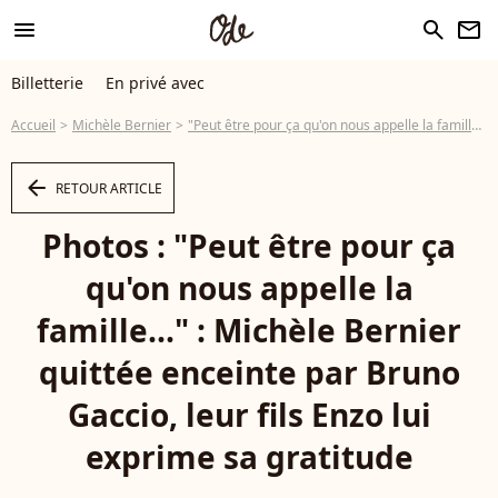
menu
search
newsletter
Billetterie
En privé avec
Accueil
Michèle Bernier
"Peut être pour ça qu'on nous appelle la famille..." : Michèle Bernier quittée enceinte par Bruno Gaccio, leur fils Enzo lui exprime sa gratitude
arrow_left
RETOUR ARTICLE
Photos : "Peut être pour ça
qu'on nous appelle la
famille..." : Michèle Bernier
quittée enceinte par Bruno
Gaccio, leur fils Enzo lui
exprime sa gratitude