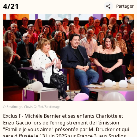
4/21
Partager
share
© BestImage, Clovis-Gaffiot/Bestimage
Exclusif - Michèle Bernier et ses enfants Charlotte et
Enzo Gaccio lors de l'enregistrement de l'émission
"Famille je vous aime" présentée par M. Drucker et qui
sera diffusée le 13 juin 2025 sur France 3, aux Studios