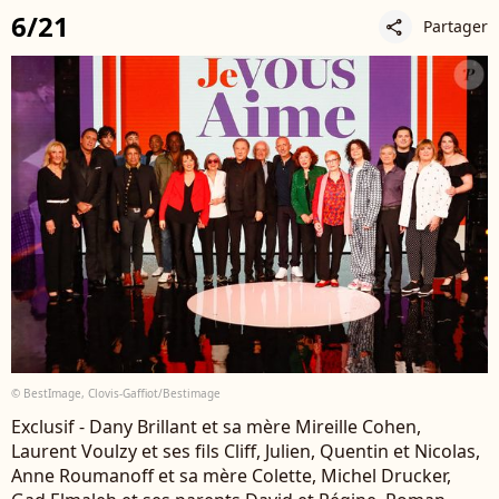
6/21
Partager
share
© BestImage, Clovis-Gaffiot/Bestimage
Exclusif - Dany Brillant et sa mère Mireille Cohen,
Laurent Voulzy et ses fils Cliff, Julien, Quentin et Nicolas,
Anne Roumanoff et sa mère Colette, Michel Drucker,