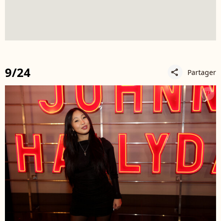
9/24
Partager
share