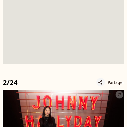
2/24
Partager
share