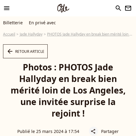
menu
search
newsletter
Billetterie
En privé avec
Accueil
Jade Hallyday
PHOTOS Jade Hallyday en break bien mérité loin de Los Angeles, une invitée surprise la rejoint !
arrow_left
RETOUR ARTICLE
Photos : PHOTOS Jade
Hallyday en break bien
mérité loin de Los Angeles,
une invitée surprise la
rejoint !
Publié le 25 mars 2024 à 17:54
Partager
share