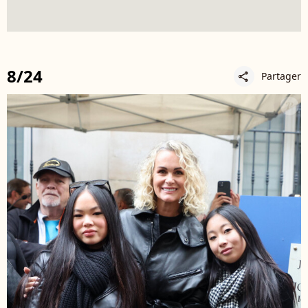
8/24
Partager
share