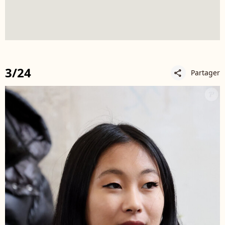
3/24
Partager
share