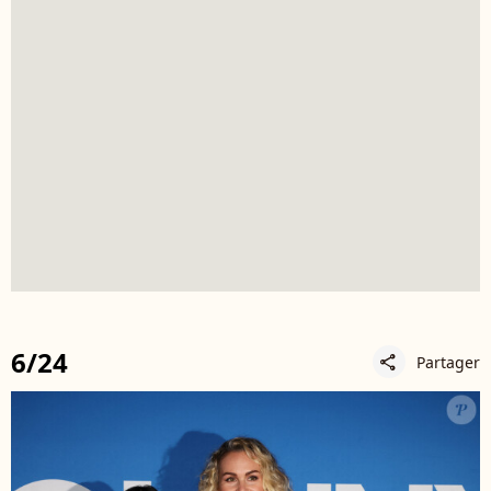
6/24
Partager
share