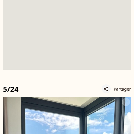
5/24
Partager
share