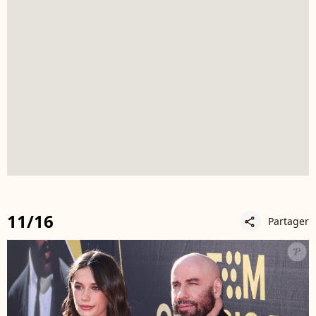
11/16
Partager
share