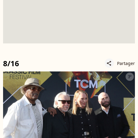
8/16
Partager
share