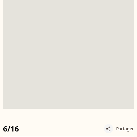
6/16
Partager
share