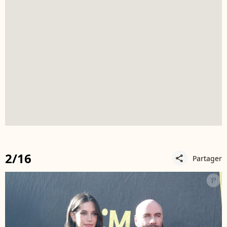
2/16
Partager
share