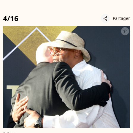
4/16
Partager
share