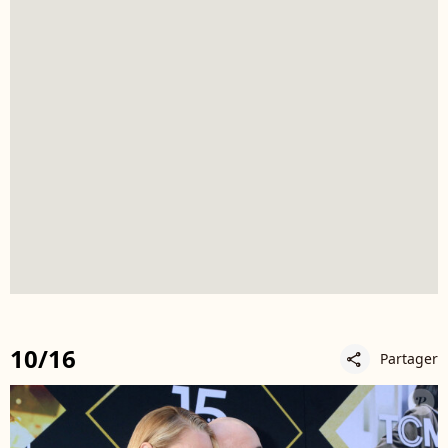
10/16
Partager
share