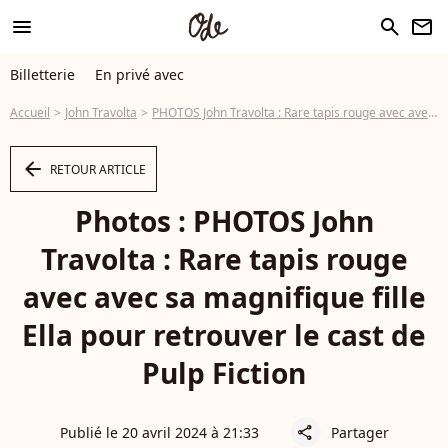
menu
search
newsletter
Billetterie
En privé avec
Accueil
John Travolta
PHOTOS John Travolta : Rare tapis rouge avec avec sa magnifique fille Ella pour retrouver le cast de Pulp Fiction
arrow_left
RETOUR ARTICLE
Photos : PHOTOS John
Travolta : Rare tapis rouge
avec avec sa magnifique fille
Ella pour retrouver le cast de
Pulp Fiction
Publié le 20 avril 2024 à 21:33
Partager
share