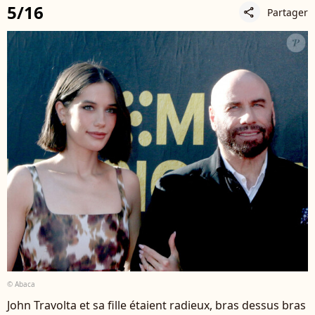
5/16
Partager
share
© Abaca
John Travolta et sa fille étaient radieux, bras dessus bras