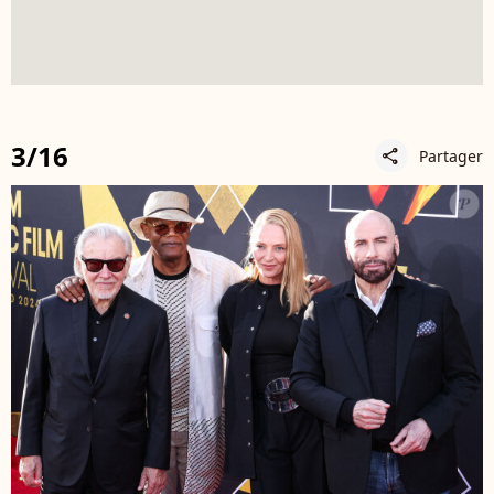
3/16
Partager
share