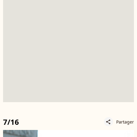
7/16
Partager
share