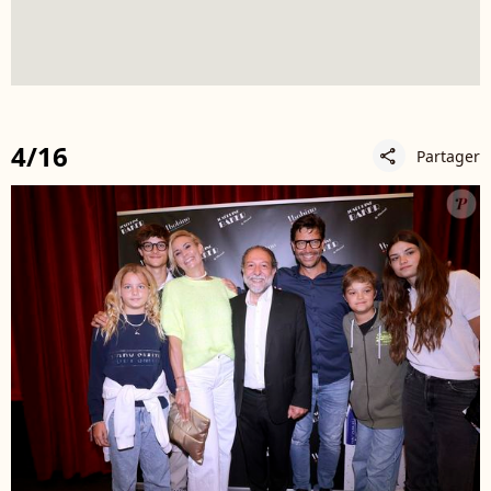
4/16
Partager
share