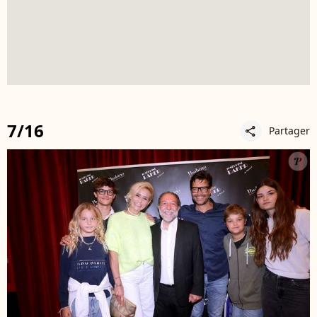
7/16
Partager
share