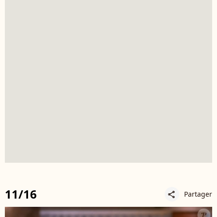
11/16
Partager
share