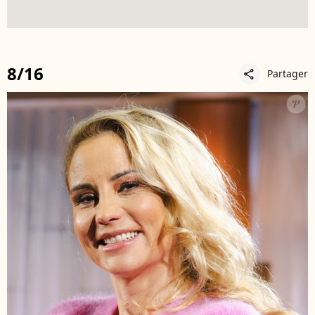
8/16
Partager
share