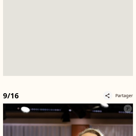
9/16
Partager
share