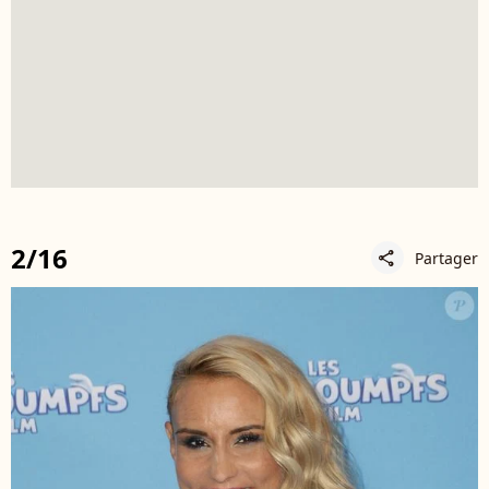
2/16
Partager
share