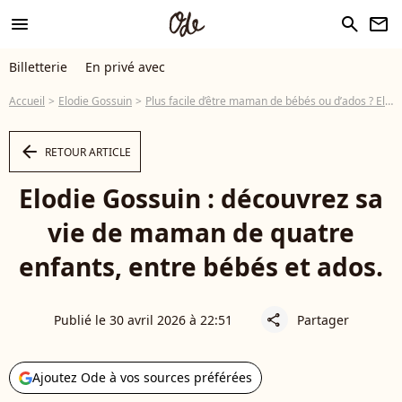
menu
search
newsletter
Billetterie
En privé avec
Accueil
Elodie Gossuin
Plus facile d’être maman de bébés ou d’ados ? Elodie Gossuin se livre sur ce rôle qu'elle apprend un peu plus chaque jour
arrow_left
RETOUR ARTICLE
Elodie Gossuin : découvrez sa
vie de maman de quatre
enfants, entre bébés et ados.
Publié le 30 avril 2026 à 22:51
Partager
share
Ajoutez Ode à vos sources préférées