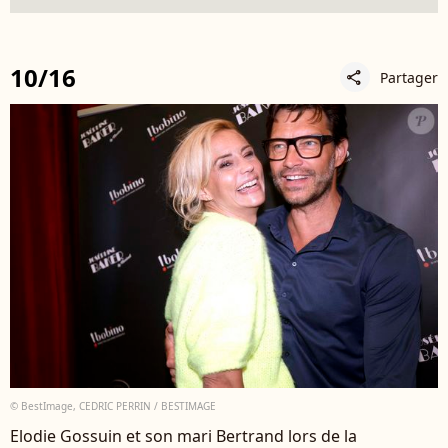
10/16
Partager
share
© BestImage, CEDRIC PERRIN / BESTIMAGE
Elodie Gossuin et son mari Bertrand lors de la