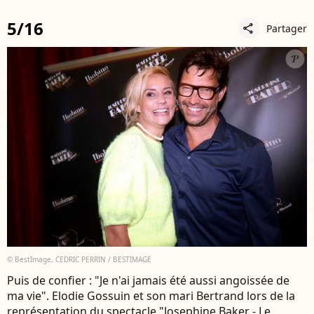
5/16
Partager
share
© BestImage, CEDRIC PERRIN / BESTIMAGE
Puis de confier : "Je n'ai jamais été aussi angoissée de
ma vie". Elodie Gossuin et son mari Bertrand lors de la
représentation du spectacle "Josephine Baker - Le