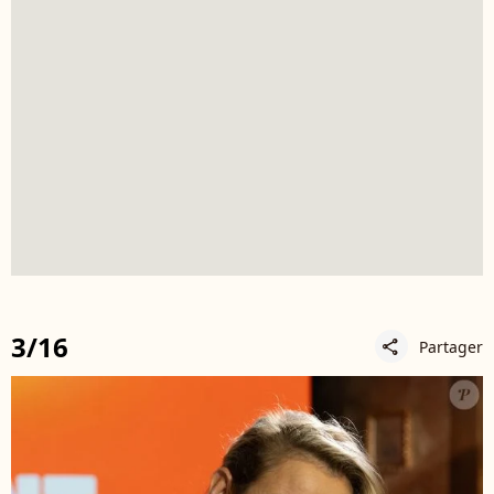
3/16
Partager
share