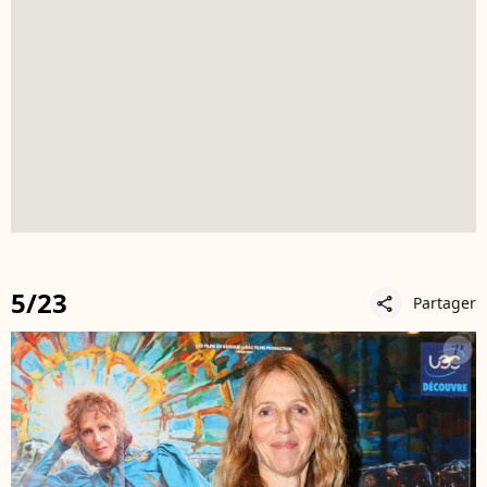
5/23
Partager
share