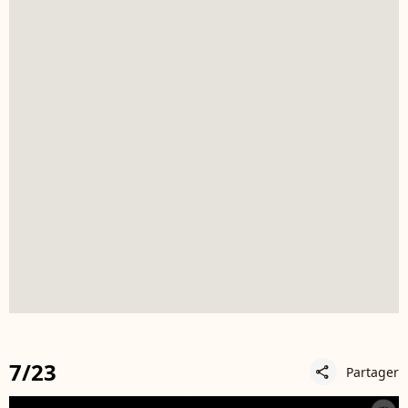
7/23
Partager
share