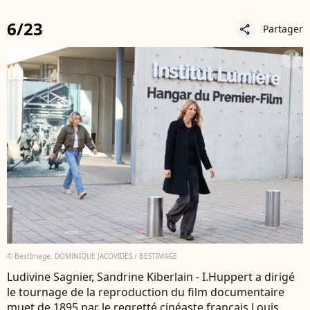
6/23
Partager
share
© BestImage, DOMINIQUE JACOVIDES / BESTIMAGE
Ludivine Sagnier, Sandrine Kiberlain - I.Huppert a dirigé
le tournage de la reproduction du film documentaire
muet de 1895 par le regretté cinéaste français Louis