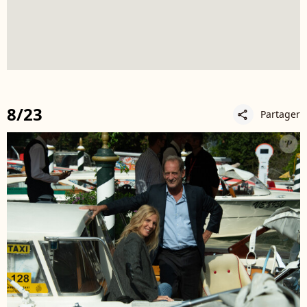
8/23
Partager
share