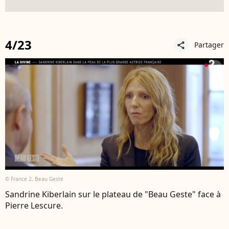
4/23
Partager
share
© France 2, Beau Geste
Sandrine Kiberlain sur le plateau de "Beau Geste" face à
Pierre Lescure.