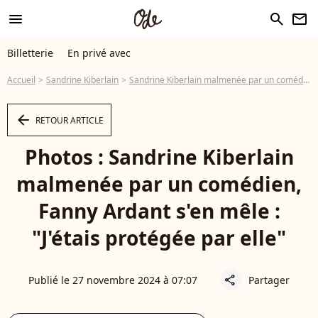
menu
search
newsletter
Billetterie
En privé avec
Accueil
Sandrine Kiberlain
Sandrine Kiberlain malmenée par un comédien, Fanny Ardant s'en mêle : "J'étais protégée par elle"
arrow_left
RETOUR ARTICLE
Photos : Sandrine Kiberlain
malmenée par un comédien,
Fanny Ardant s'en mêle :
"J'étais protégée par elle"
Publié le 27 novembre 2024 à 07:07
Partager
share