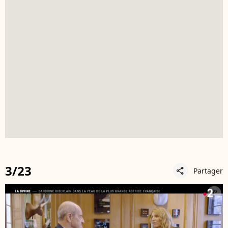
3/23
Partager
share