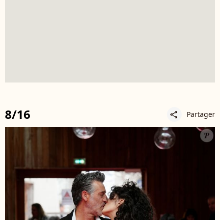
8/16
Partager
share