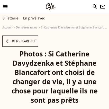
menu
search
newsletter
Billetterie
En privé avec
Accueil
Dernières news
Si Catherine Davydzenka et Stéphane Blancafort ont choisi de changer de vie, il y a une chose pour laquelle ils ne sont pas prêts
arrow_left
RETOUR ARTICLE
Photos : Si Catherine
Davydzenka et Stéphane
Blancafort ont choisi de
changer de vie, il y a une
chose pour laquelle ils ne
sont pas prêts