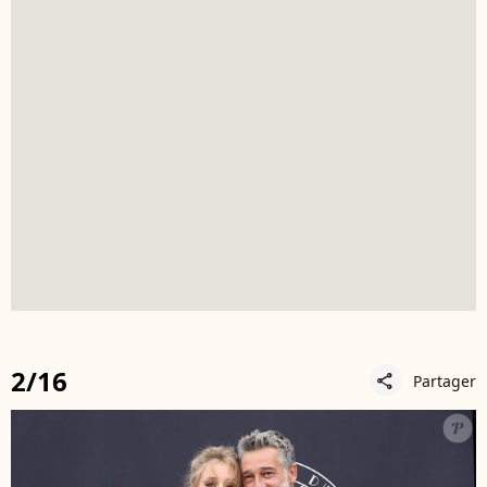
2/16
Partager
share