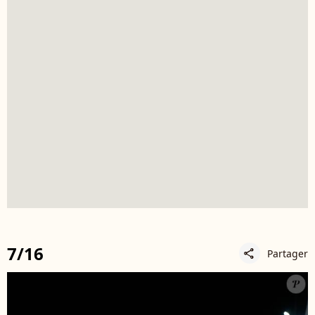
7/16
Partager
share