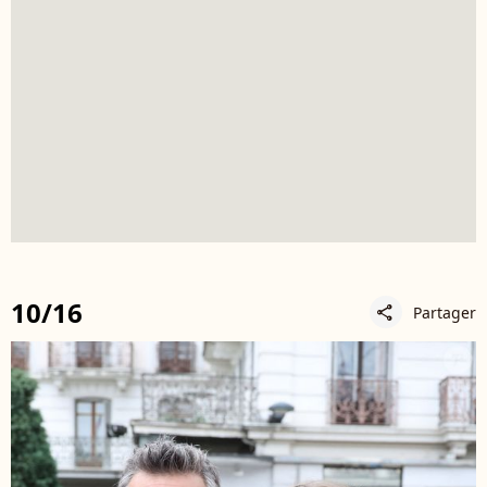
10/16
Partager
share