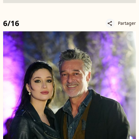
6/16
Partager
share