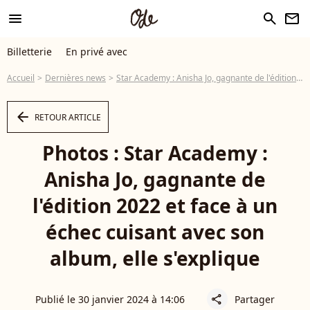
menu
search
newsletter
Billetterie
En privé avec
Accueil
Dernières news
Star Academy : Anisha Jo, gagnante de l'édition 2022 et face à un échec cuisant avec son album, elle s'explique
arrow_left
RETOUR ARTICLE
Photos : Star Academy :
Anisha Jo, gagnante de
l'édition 2022 et face à un
échec cuisant avec son
album, elle s'explique
Publié le 30 janvier 2024 à 14:06
Partager
share