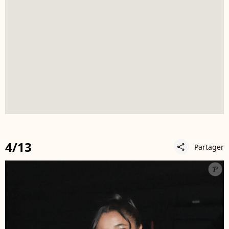
4/13
Partager
share