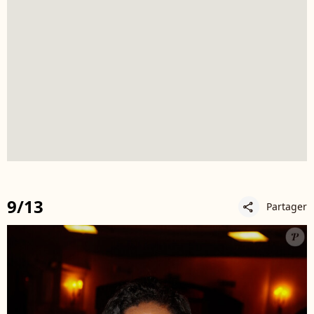
9/13
Partager
share