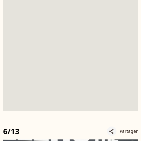
6/13
Partager
share