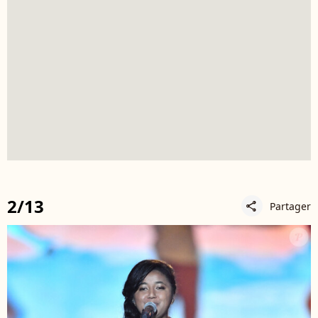
2/13
Partager
share