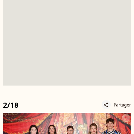
2/18
Partager
share