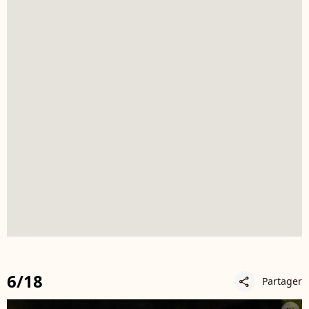
6/18
Partager
share