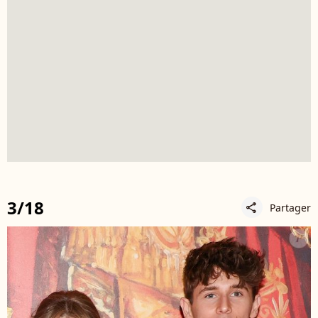
3/18
Partager
share