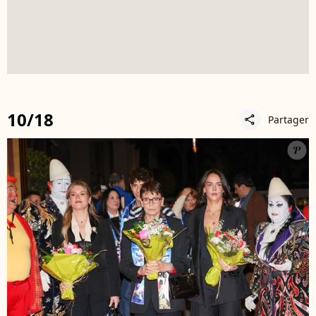
10/18
Partager
share