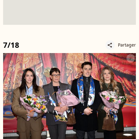
7/18
Partager
share