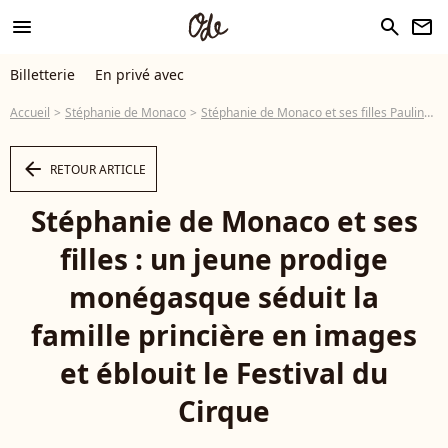
menu
search
newsletter
Billetterie
En privé avec
Accueil
Stéphanie de Monaco
Stéphanie de Monaco et ses filles Pauline et Camille accompagnées d’un jeune homme qui perce dans son milieu
arrow_left
RETOUR ARTICLE
Stéphanie de Monaco et ses
filles : un jeune prodige
monégasque séduit la
famille princière en images
et éblouit le Festival du
Cirque