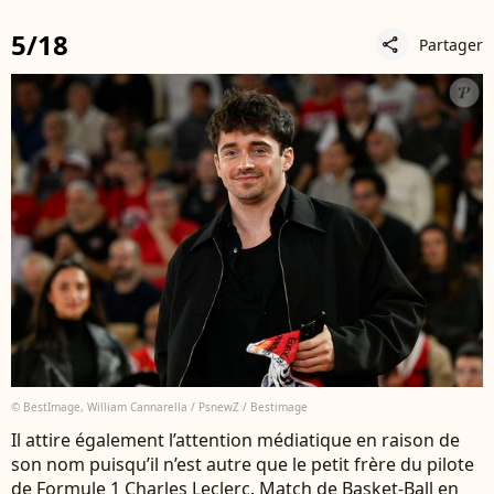
5/18
Partager
share
© BestImage, William Cannarella / PsnewZ / Bestimage
Il attire également l’attention médiatique en raison de
son nom puisqu’il n’est autre que le petit frère du pilote
de Formule 1 Charles Leclerc. Match de Basket-Ball en