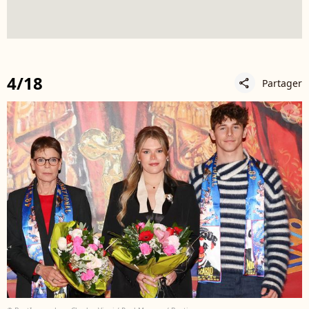
4/18
Partager
share