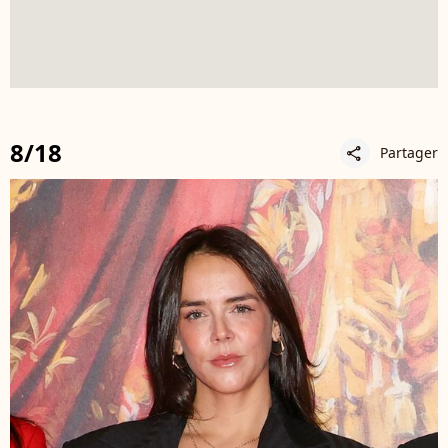
8/18
Partager
share