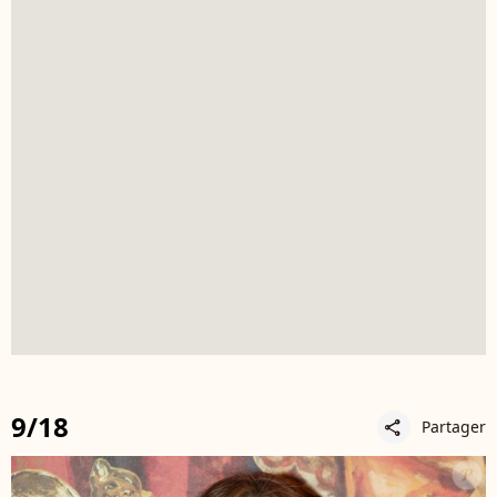
9/18
Partager
share