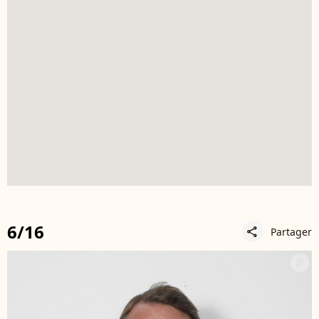
6/16
Partager
share