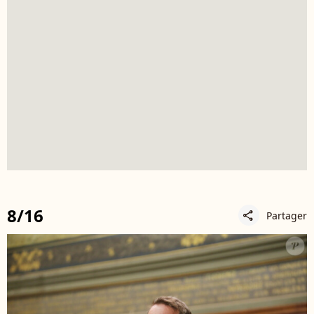
8/16
Partager
share