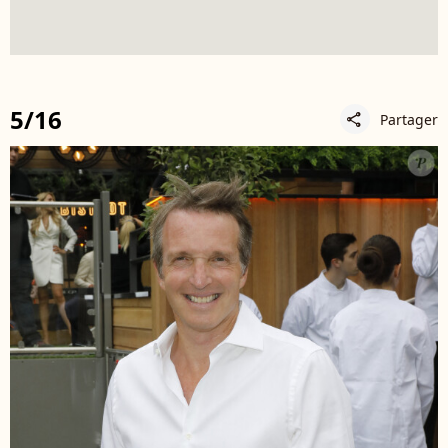
5/16
Partager
share