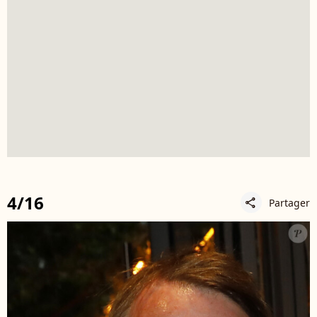
4/16
Partager
share