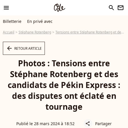
menu
search
newsletter
Billetterie
En privé avec
Accueil
Stéphane Rotenberg
Tensions entre Stéphane Rotenberg et des candidats de Pékin Express : des disputes ont éclaté en tournage
arrow_left
RETOUR ARTICLE
Photos : Tensions entre
Stéphane Rotenberg et des
candidats de Pékin Express :
des disputes ont éclaté en
tournage
Publié le 28 mars 2024 à 18:52
Partager
share