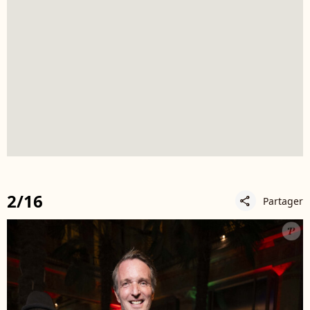
2/16
Partager
share