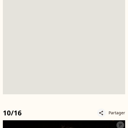
10/16
Partager
share