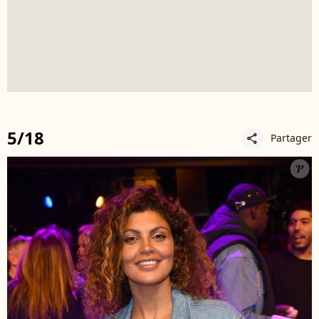
5/18
Partager
share