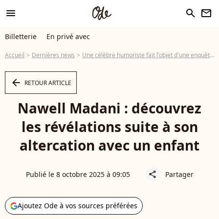
menu
search
newsletter
Billetterie
En privé avec
Accueil
Dernières news
Une célèbre humoriste fait l'objet d'une enquête après une altercation avec un enfant de 6 ans qui a dû être pris en charge
arrow_left
RETOUR ARTICLE
Nawell Madani : découvrez
les révélations suite à son
altercation avec un enfant
Publié le 8 octobre 2025 à 09:05
Partager
share
Ajoutez Ode à vos sources préférées