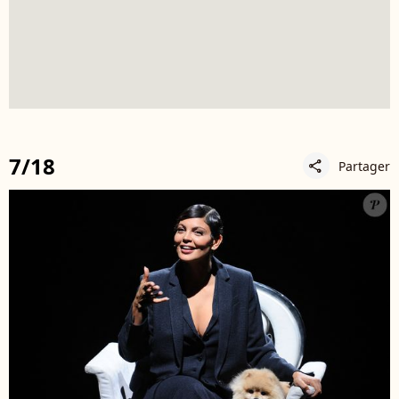
7/18
Partager
share