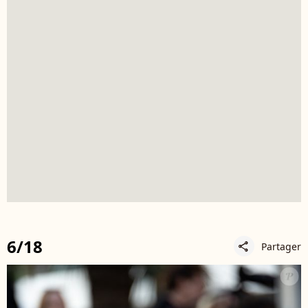
6/18
Partager
share