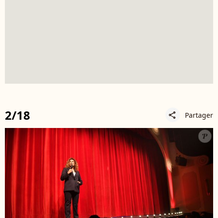
2/18
Partager
share