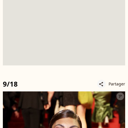
9/18
Partager
share