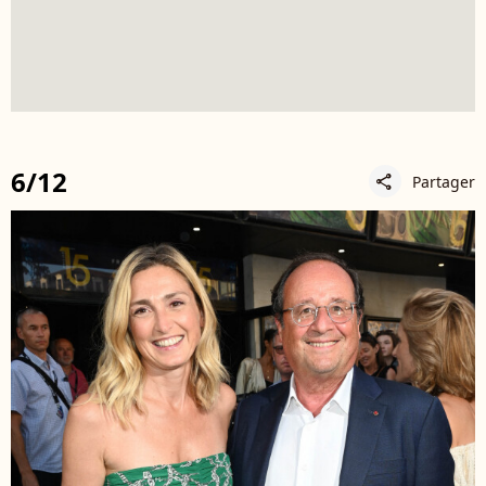
6/12
Partager
share