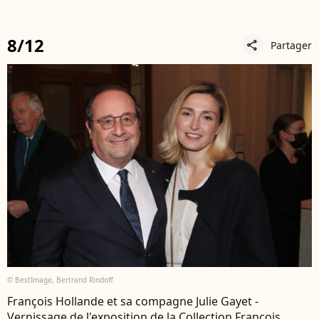
8/12
Partager
share
© BestImage, Bertrand Rindoff
François Hollande et sa compagne Julie Gayet -
Vernissage de l'exposition de la Collection François