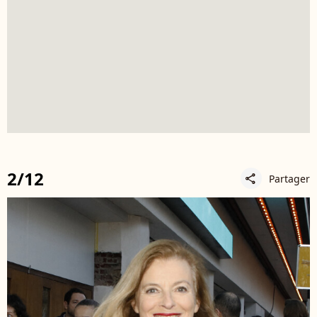
2/12
Partager
share