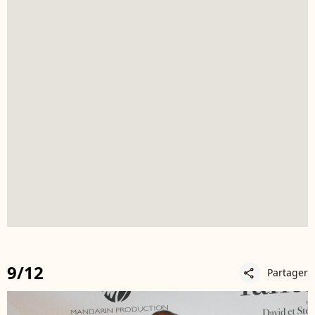
9/12
Partager
share