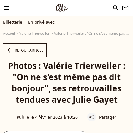
menu
search
newsletter
Billetterie
En privé avec
Accueil
Valérie Trierweiler
Valérie Trierweiler : "On ne s'est même pas dit bonjour", ses retrouvailles tendues avec Julie Gayet
arrow_left
RETOUR ARTICLE
Photos : Valérie Trierweiler :
"On ne s'est même pas dit
bonjour", ses retrouvailles
tendues avec Julie Gayet
Publié le 4 février 2023 à 10:26
Partager
share