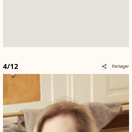
4/12
Partager
share