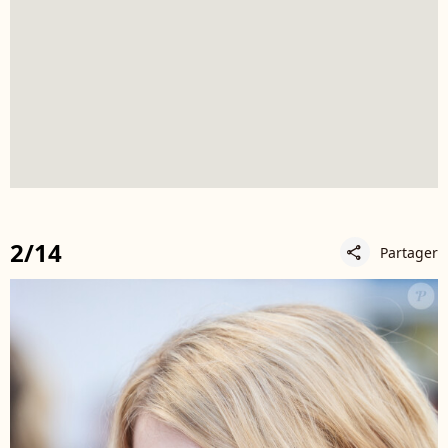
2/14
Partager
share