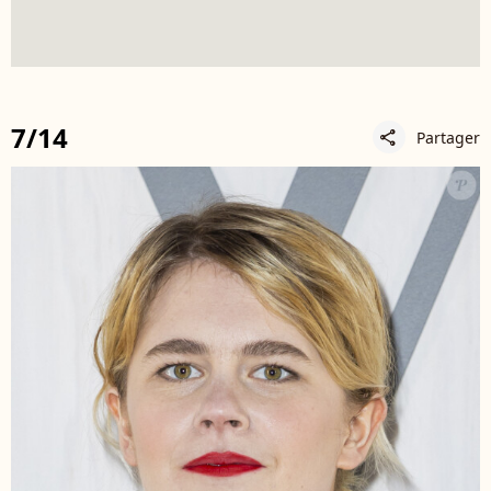
7/14
Partager
share