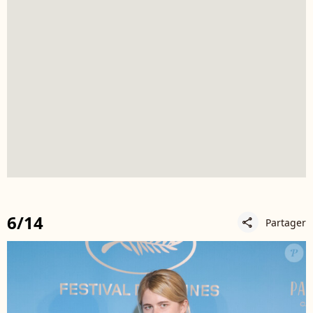
6/14
Partager
share