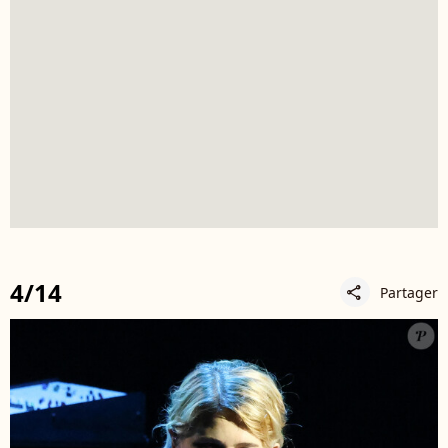
4/14
Partager
share