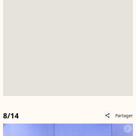
8/14
Partager
share