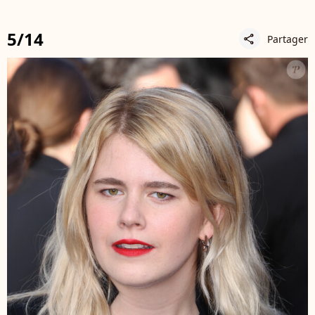
5/14
Partager
share