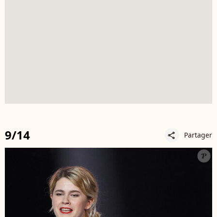
9/14
Partager
share