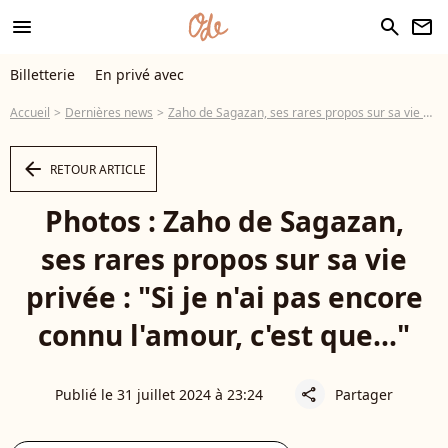
menu
search
newsletter
Billetterie
En privé avec
Accueil
Dernières news
Zaho de Sagazan, ses rares propos sur sa vie privée : "Si je n'ai pas encore connu l'amour, c'est que..."
arrow_left
RETOUR ARTICLE
Photos : Zaho de Sagazan,
ses rares propos sur sa vie
privée : "Si je n'ai pas encore
connu l'amour, c'est que..."
Publié le 31 juillet 2024 à 23:24
Partager
share