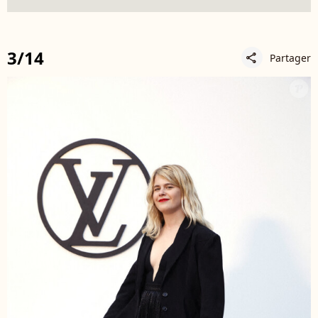
3/14
Partager
share