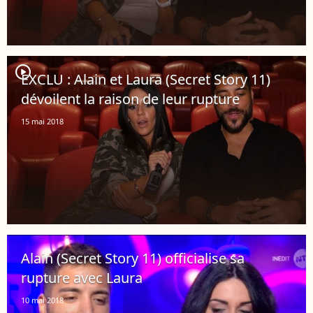
player2
EXCLU : Alain et Laura (Secret Story 11)
dévoilent la raison de leur rupture
15 mai 2018
Alain (Secret Story 11) officialise sa
rupture avec Laura
10 mai 2018