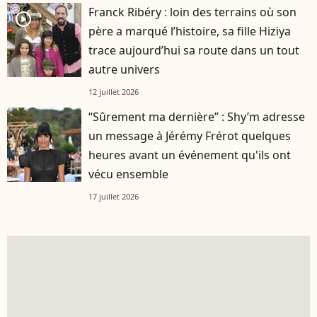
Franck Ribéry : loin des terrains où son
player2
père a marqué l’histoire, sa fille Hiziya
trace aujourd’hui sa route dans un tout
autre univers
12 juillet 2026
“Sûrement ma dernière” : Shy’m adresse
un message à Jérémy Frérot quelques
heures avant un événement qu'ils ont
vécu ensemble
17 juillet 2026