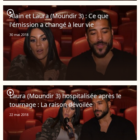
player2
Alain et Laura (Moundir 3) : Ce que
l'émission a changé à leur vie
30 mai 2018
player2
Laura (Moundir 3) hospitalisée après le
tournage : La raison dévoilée
22 mai 2018