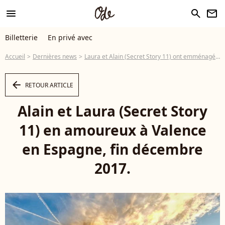
menu
search
newsletter
Billetterie
En privé avec
Accueil
Dernières news
Laura et Alain (Secret Story 11) ont emménagé ensemble en Espagne
arrow_left
RETOUR ARTICLE
Alain et Laura (Secret Story
11) en amoureux à Valence
en Espagne, fin décembre
2017.