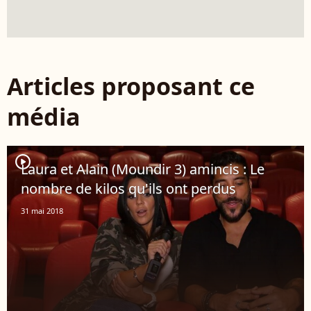
Articles proposant ce
média
player2
Laura et Alain (Moundir 3) amincis : Le
nombre de kilos qu'ils ont perdus
31 mai 2018