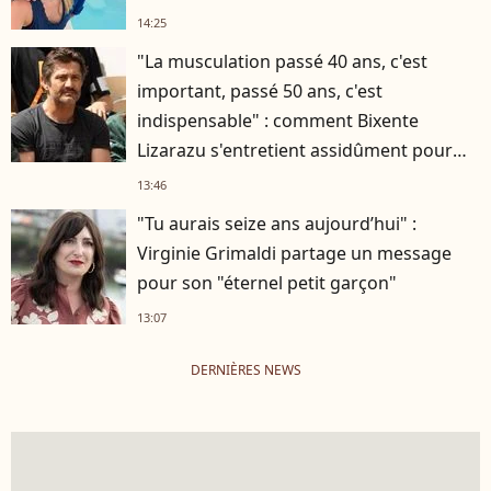
14:25
"La musculation passé 40 ans, c'est
important, passé 50 ans, c'est
indispensable" : comment Bixente
Lizarazu s'entretient assidûment pour
rester musclé à 56 ans ?
13:46
"Tu aurais seize ans aujourd’hui" :
Virginie Grimaldi partage un message
pour son "éternel petit garçon"
13:07
DERNIÈRES NEWS