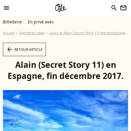
menu
search
newsletter
Billetterie
En privé avec
Accueil
Dernières news
Laura et Alain (Secret Story 11) ont emménagé ensemble en Espagne
arrow_left
RETOUR ARTICLE
Alain (Secret Story 11) en
Espagne, fin décembre 2017.