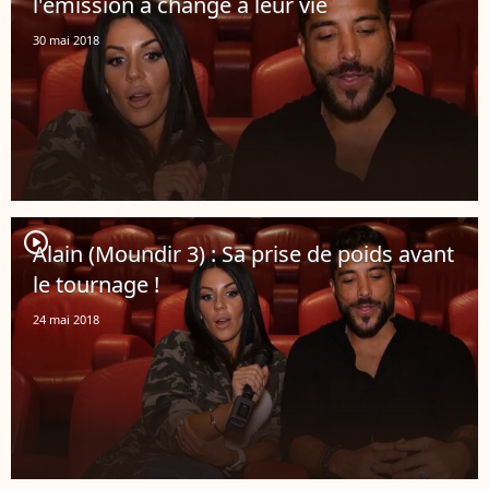
l'émission a changé à leur vie
30 mai 2018
player2
Alain (Moundir 3) : Sa prise de poids avant
le tournage !
24 mai 2018