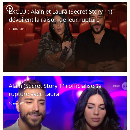
player2
EXCLU : Alain et Laura (Secret Story 11)
dévoilent la raison de leur rupture
15 mai 2018
Alain (Secret Story 11) officialise sa
rupture avec Laura
10 mai 2018