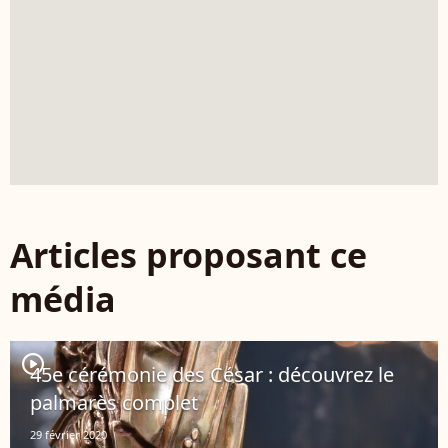
Articles proposant ce
média
player2
45e cérémonie des César : découvrez le
palmarès complet
29 février 2020