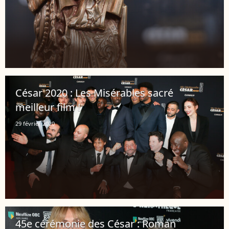
César 2020 : Les Misérables sacré
meilleur film !
29 février 2020
45e cérémonie des César : Roman