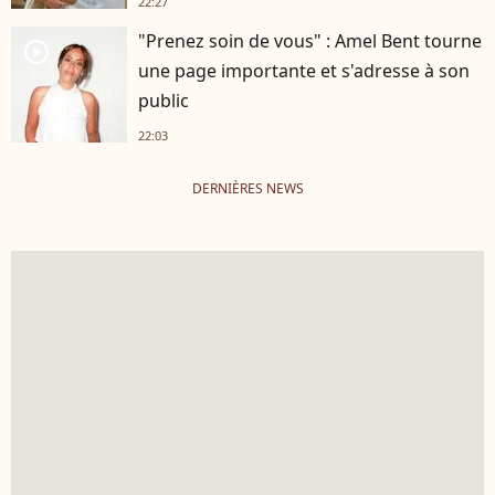
22:27
"Prenez soin de vous" : Amel Bent tourne
player2
une page importante et s'adresse à son
public
22:03
DERNIÈRES NEWS