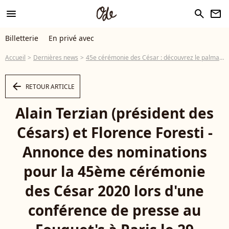
menu
search
newsletter
Billetterie
En privé avec
Accueil
Dernières news
45e cérémonie des César : découvrez le palmarès complet
arrow_left
RETOUR ARTICLE
Alain Terzian (président des
Césars) et Florence Foresti -
Annonce des nominations
pour la 45ème cérémonie
des César 2020 lors d'une
conférence de presse au