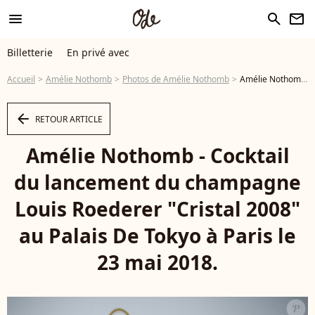
menu
search
newsletter
Billetterie
En privé avec
Accueil
Amélie Nothomb
Photos de Amélie Nothomb
Amélie Nothomb - Cocktail du lancement du champagne Louis Roederer "Cristal 2008" au Palais De Tokyo à Paris le 23 mai 2018. © Olivier Borde/Bestimage - Photo
arrow_left
RETOUR ARTICLE
Amélie Nothomb - Cocktail
du lancement du champagne
Louis Roederer "Cristal 2008"
au Palais De Tokyo à Paris le
23 mai 2018.