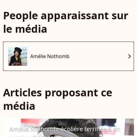
People apparaissant sur
le média
chevron_right
Amélie Nothomb
Articles proposant ce
média
Amélie Nothomb, écolière terrifiée à en