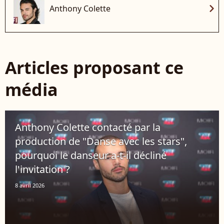
chevron_right
Anthony Colette
Articles proposant ce
média
Anthony Colette contacté par la
production de "Danse avec les stars",
pourquoi le danseur a-t-il décliné
l'invitation ?
8 avril 2026