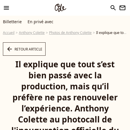
menu
search
newsletter
Billetterie
En privé avec
Accueil
Anthony Colette
Photos de Anthony Colette
Il explique que tout s’est bien passé avec la production, mais qu’il préfère ne pas renouveler l’expérience. Anthony Colette au photocall de l'inauguration officielle du labo immersif TOI à l'hôtel Marriott à Paris le 17 septembre 2025. © Florian Lavielle / Bestimage - Photo
arrow_left
RETOUR ARTICLE
Il explique que tout s’est
bien passé avec la
production, mais qu’il
préfère ne pas renouveler
l’expérience. Anthony
Colette au photocall de