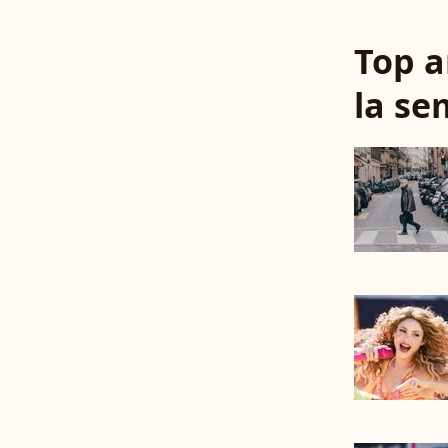
Top a
la se