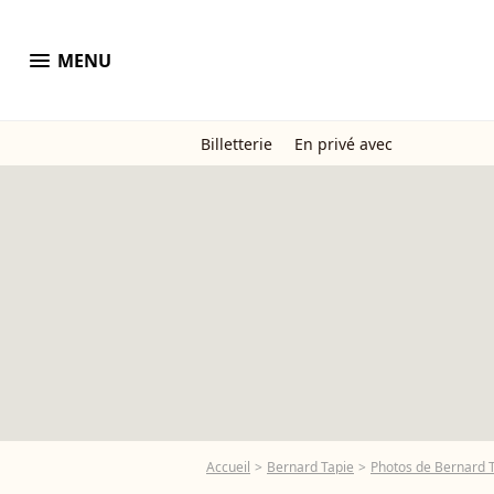
menu
MENU
Billetterie
En privé avec
Accueil
Bernard Tapie
Photos de Bernard 