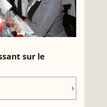
sant sur le
chevron_right