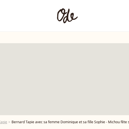
Tapie
Bernard Tapie avec sa femme Dominique et sa fille Sophie - Michou fête ses 85 ans et les 60 ans de son cabar