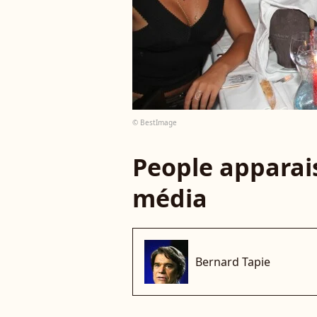
© BestImage
People apparais
média
Bernard Tapie