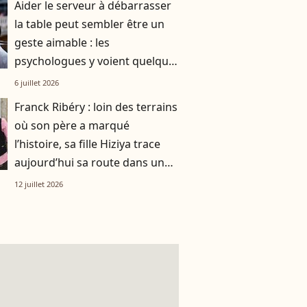
Aider le serveur à débarrasser
la table peut sembler être un
geste aimable : les
psychologues y voient quelque
chose de bien plus profond.
6 juillet 2026
Franck Ribéry : loin des terrains
où son père a marqué
l’histoire, sa fille Hiziya trace
aujourd’hui sa route dans un
tout autre univers
12 juillet 2026