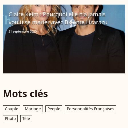
Claire Keim : Pourquoi elle n'a jamais
voulu se marier avec Bixente Lizarazu
21 septembre 2020
Mots clés
Couple
Mariage
People
Personnalités Françaises
Photo
Télé