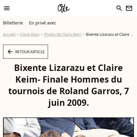
menu
search
newsletter
Billetterie
En privé avec
Accueil
Claire Keim
Photos de Claire Keim
Bixente Lizarazu et Claire Keim- Finale Hommes du tournois de Roland Garros, 7 juin 2009. - Photo
arrow_left
RETOUR ARTICLE
Bixente Lizarazu et Claire
Keim- Finale Hommes du
tournois de Roland Garros, 7
juin 2009.