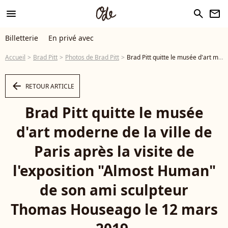
menu
search
newsletter
Billetterie
En privé avec
Accueil
Brad Pitt
Photos de Brad Pitt
Brad Pitt quitte le musée d'art moderne de la ville de Paris après la visite de l'exposition "Almost Human" de son ami sculpteur Thomas Houseago le 12 mars 2019. - Photo
arrow_left
RETOUR ARTICLE
Brad Pitt quitte le musée
d'art moderne de la ville de
Paris après la visite de
l'exposition "Almost Human"
de son ami sculpteur
Thomas Houseago le 12 mars