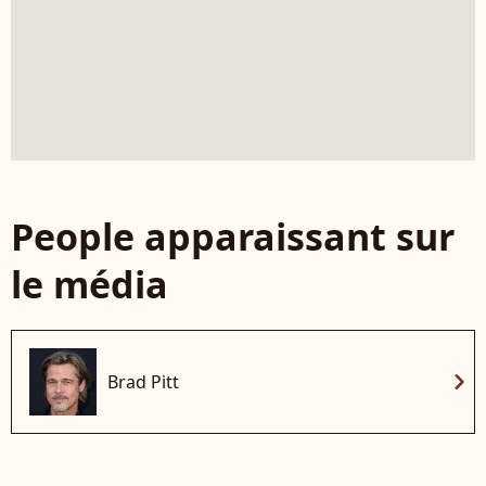
People apparaissant sur
le média
chevron_right
Brad Pitt