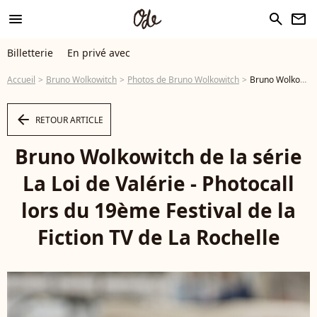
menu
search
newsletter
Billetterie
En privé avec
Accueil
Bruno Wolkowitch
Photos de Bruno Wolkowitch
Bruno Wolkowitch de la série La Loi de Valérie - Photocall lors du 19ème Festival de la Fiction TV de La Rochelle © Christophe Aubert via Bestimage - Photo
arrow_left
RETOUR ARTICLE
Bruno Wolkowitch de la série
La Loi de Valérie - Photocall
lors du 19ème Festival de la
Fiction TV de La Rochelle