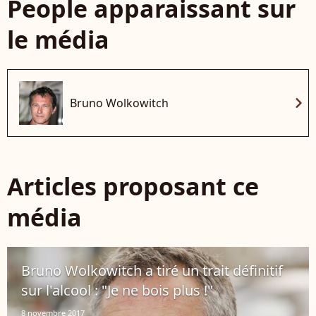
People apparaissant sur
le média
chevron_right
Bruno Wolkowitch
Articles proposant ce
média
Bruno Wolkowitch a tiré un trait définitif
sur l'alcool : "Je ne bois plus !"
8 novembre 2017