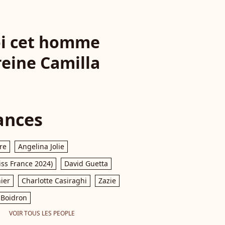
oi cet homme
 reine Camilla
ances
re
Angelina Jolie
iss France 2024)
David Guetta
ier
Charlotte Casiraghi
Zazie
Boidron
VOIR TOUS LES PEOPLE