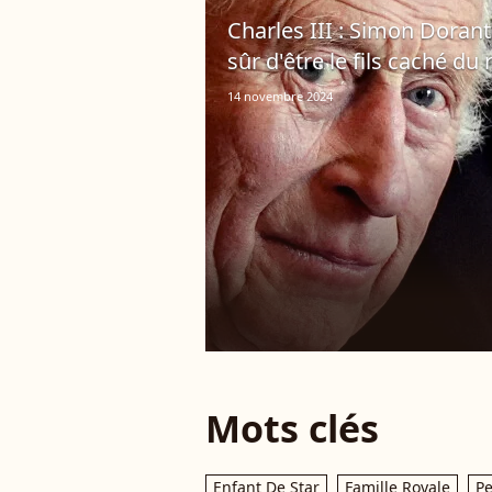
Charles III : Simon Doran
sûr d'être le fils caché du 
14 novembre 2024
Mots clés
Enfant De Star
Famille Royale
Pe