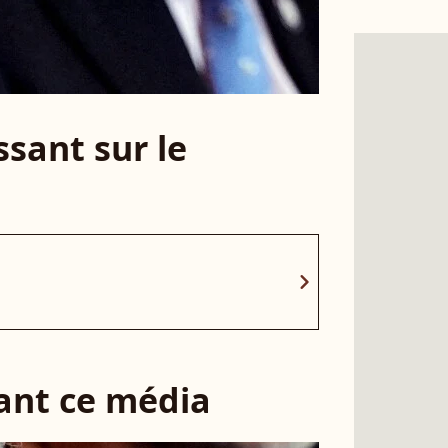
sant sur le
chevron_right
sant ce média