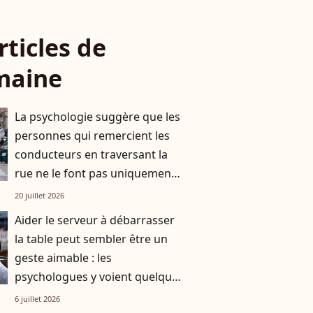
rticles de
maine
La psychologie suggère que les
personnes qui remercient les
conducteurs en traversant la
rue ne le font pas uniquement
par gratitude
20 juillet 2026
Aider le serveur à débarrasser
la table peut sembler être un
geste aimable : les
psychologues y voient quelque
chose de bien plus profond.
6 juillet 2026