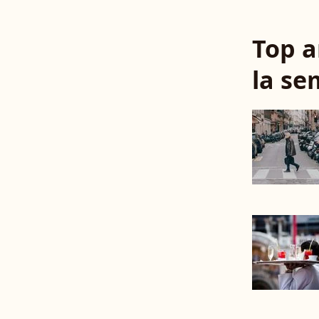
Top a
la se