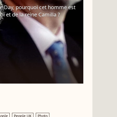
te Day, pourquoi cet homme est
roi et de la reine Camilla ?
ople
People UK
Photo