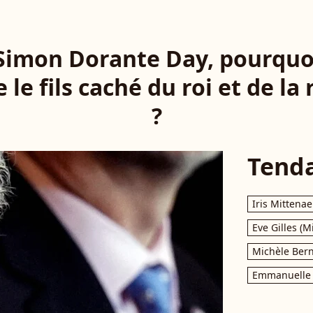
 : Simon Dorante Day, pourqu
e le fils caché du roi et de la
?
Tend
Iris Mittenae
Eve Gilles (M
Michèle Bern
Emmanuelle 