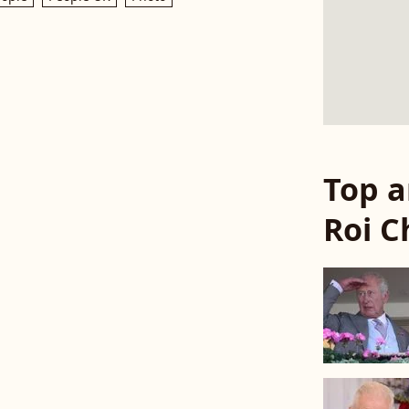
Top a
Roi C