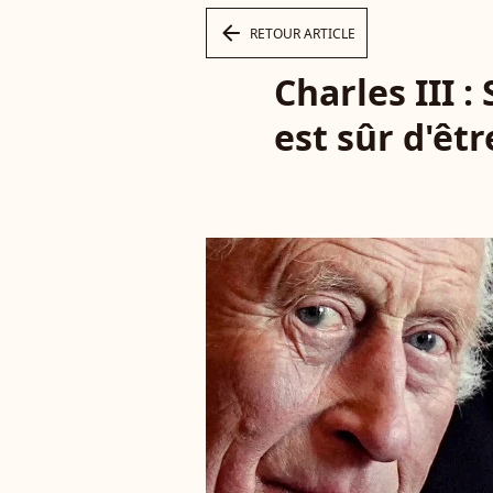
arrow_left
RETOUR ARTICLE
Charles III
est sûr d'êtr