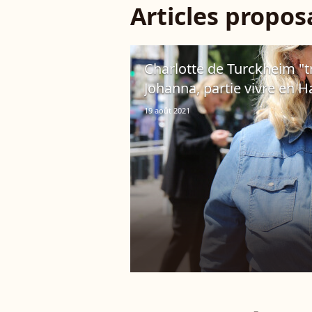
Articles propo
Charlotte de Turckheim "tr
Johanna, partie vivre en Ha
19 août 2021