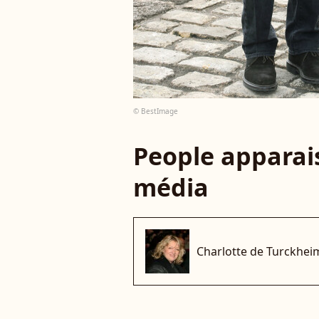
© BestImage
People apparais
média
Charlotte de Turckhei