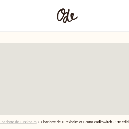
Charlotte de Turckheim
Charlotte de Turckheim et Bruno Wolkowitch - 19e édition du Festival de la Fiction TV d