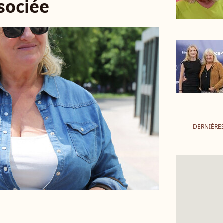
ssociée
DERNIÈRE