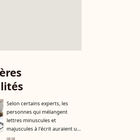
ères
lités
Selon certains experts, les
personnes qui mélangent
lettres minuscules et
majuscules à l'écrit auraient un
besoin de se différencier
08:08