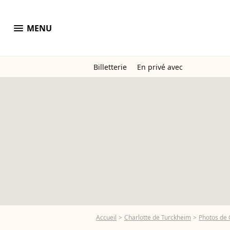
menu
MENU
Billetterie
En privé avec
Accueil
Charlotte de Turckheim
Photos de 