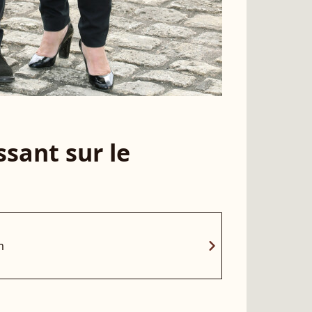
sant sur le
chevron_right
m