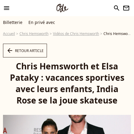
menu
search
newsletter
Billetterie
En privé avec
Accueil
Chris Hemsworth
Vidéos de Chris Hemsworth
Chris Hemsworth et Elsa Pataky : vacances sportives avec leurs enfants, India Rose se la joue skateuse - Vidéo
arrow_left
RETOUR ARTICLE
Chris Hemsworth et Elsa
Pataky : vacances sportives
avec leurs enfants, India
Rose se la joue skateuse