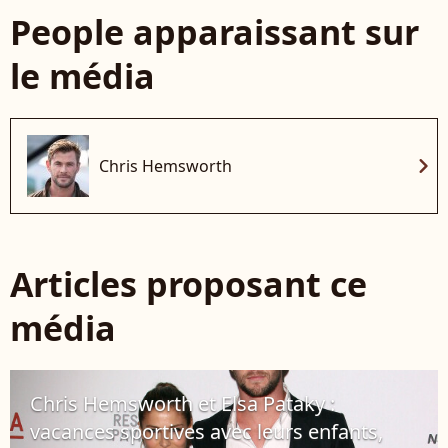
People apparaissant sur
le média
chevron_right
Chris Hemsworth
Articles proposant ce
média
Chris Hemsworth et Elsa Pataky :
vacances sportives avec leurs enfants,