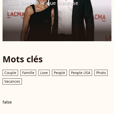
India Rose se la joue skateuse
29 juillet 2021
Mots clés
Couple
Famille
Love
People
People USA
Photo
Vacances
false