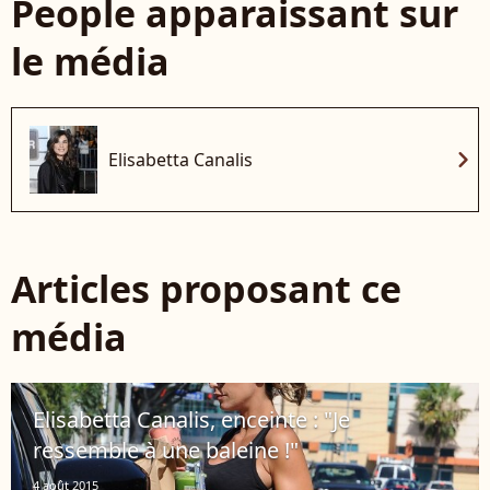
People apparaissant sur
le média
chevron_right
Elisabetta Canalis
Articles proposant ce
média
Elisabetta Canalis, enceinte : "Je
ressemble à une baleine !"
4 août 2015