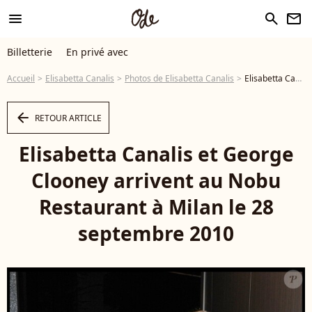
menu
search
newsletter
Billetterie
En privé avec
Accueil
Elisabetta Canalis
Photos de Elisabetta Canalis
Elisabetta Canalis et George Clooney arrivent au Nobu Restaurant à Milan le 28 septembre 2010 - Photo
arrow_left
RETOUR ARTICLE
Elisabetta Canalis et George
Clooney arrivent au Nobu
Restaurant à Milan le 28
septembre 2010