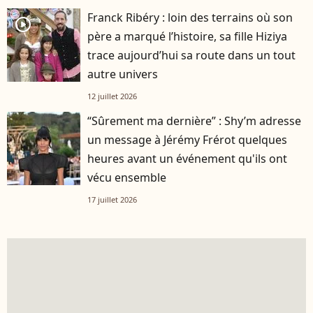
Franck Ribéry : loin des terrains où son
player2
père a marqué l’histoire, sa fille Hiziya
trace aujourd’hui sa route dans un tout
autre univers
12 juillet 2026
“Sûrement ma dernière” : Shy’m adresse
un message à Jérémy Frérot quelques
heures avant un événement qu'ils ont
vécu ensemble
17 juillet 2026