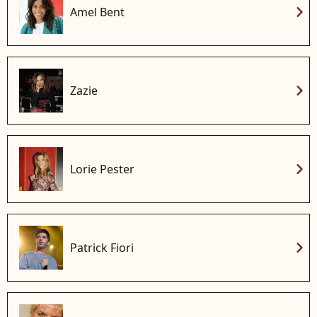
chevron_right
Amel Bent
chevron_right
Zazie
chevron_right
Lorie Pester
chevron_right
Patrick Fiori