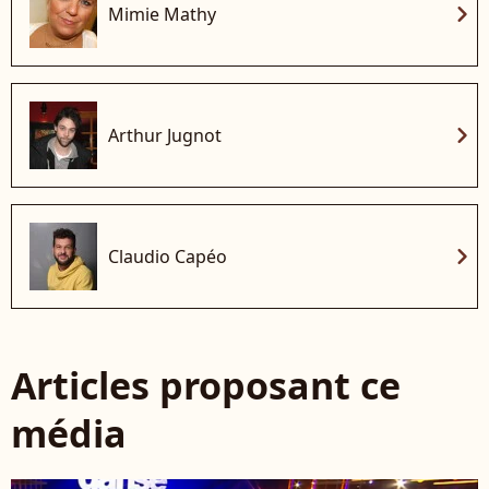
chevron_right
Mimie Mathy
chevron_right
Arthur Jugnot
chevron_right
Claudio Capéo
Articles proposant ce
média