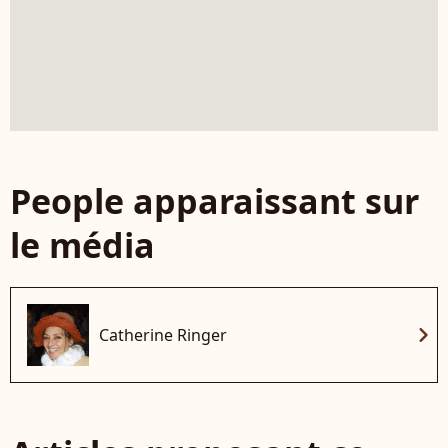
People apparaissant sur
le média
chevron_right
Catherine Ringer