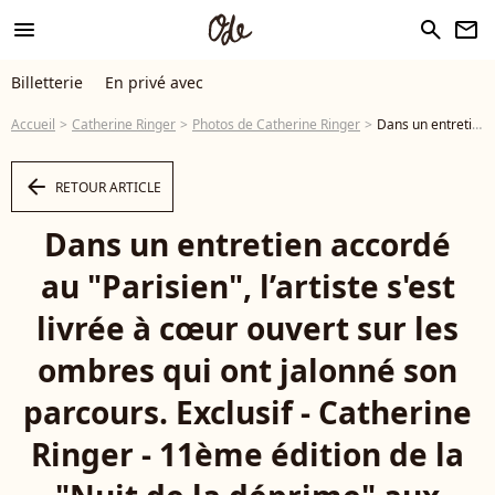
menu
search
newsletter
Billetterie
En privé avec
Accueil
Catherine Ringer
Photos de Catherine Ringer
Dans un entretien accordé au "Parisien", l’artiste s'est livrée à cœur ouvert sur les ombres qui ont jalonné son parcours. Exclusif - Catherine Ringer - 11ème édition de la "Nuit de la déprime" aux Folies Bergère à Paris le 6 octobre 2026. © Anne-Sophie Guebey / Bestimage - Photo
arrow_left
RETOUR ARTICLE
Dans un entretien accordé
au "Parisien", l’artiste s'est
livrée à cœur ouvert sur les
ombres qui ont jalonné son
parcours. Exclusif - Catherine
Ringer - 11ème édition de la