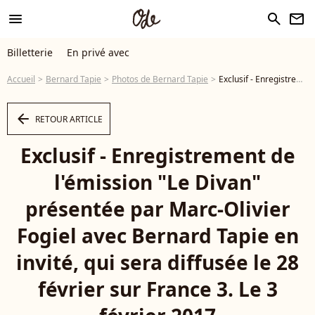
menu
search
newsletter
Billetterie
En privé avec
Accueil
Bernard Tapie
Photos de Bernard Tapie
Exclusif - Enregistrement de l'émission "Le Divan" présentée par Marc-Olivier Fogiel avec Bernard Tapie en invité, qui sera diffusée le 28 février sur France 3. Le 3 février 2017 © Dominique Jacovides / Bestimage - Photo
arrow_left
RETOUR ARTICLE
Exclusif - Enregistrement de
l'émission "Le Divan"
présentée par Marc-Olivier
Fogiel avec Bernard Tapie en
invité, qui sera diffusée le 28
février sur France 3. Le 3