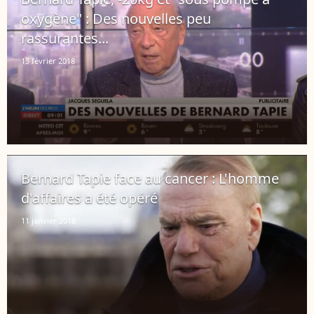
oxygène" : Des nouvelles peu
rassurantes...
13 février 2018
Bernard Tapie face au cancer : L'homme
d'affaires a été opéré
11 janvier 2018