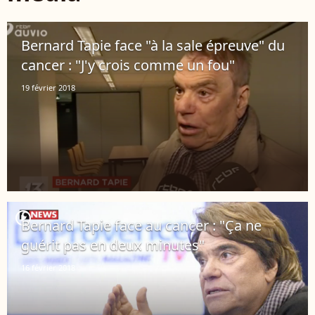
Bernard Tapie face "à la sale épreuve" du
cancer : "J'y crois comme un fou"
19 février 2018
player2
Bernard Tapie face au cancer : "Ça ne
guérit pas en deux minutes"
16 février 2018