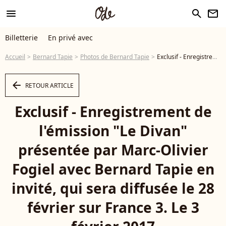
menu
search
newsletter
Billetterie
En privé avec
Accueil
Bernard Tapie
Photos de Bernard Tapie
Exclusif - Enregistrement de l'émission "Le Divan" présentée par Marc-Olivier Fogiel avec Bernard Tapie en invité, qui sera diffusée le 28 février sur France 3. Le 3 février 2017 © Dominique Jacovides / Bestimage - Photo
arrow_left
RETOUR ARTICLE
Exclusif - Enregistrement de
l'émission "Le Divan"
présentée par Marc-Olivier
Fogiel avec Bernard Tapie en
invité, qui sera diffusée le 28
février sur France 3. Le 3