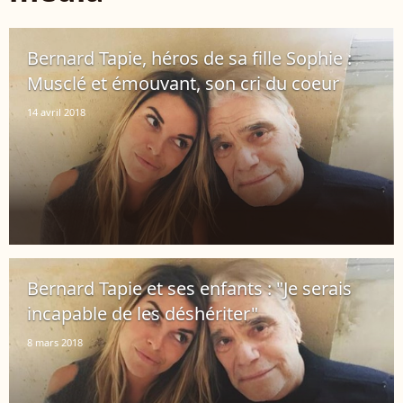
Bernard Tapie, héros de sa fille Sophie :
Musclé et émouvant, son cri du coeur
14 avril 2018
Bernard Tapie et ses enfants : "Je serais
incapable de les déshériter"
8 mars 2018