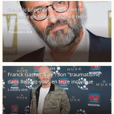
Frédéric Lopez prêt à dévoiler les
coulisses de Rendez-vous en terre
inconnue
19 novembre 2018
Franck Gastambide : Son "traumatisme"
dans Rendez-vous en terre inconnue
2 octobre 2018