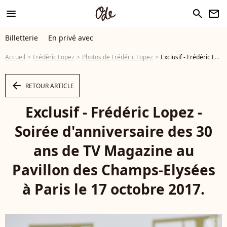
menu
search
newsletter
Billetterie
En privé avec
Accueil
Frédéric Lopez
Photos de Frédéric Lopez
Exclusif - Frédéric Lopez - Soirée d'anniversaire des 30 ans de TV Magazine au Pavillon des Champs-Elysées à Paris le 17 octobre 2017. © Coadic Guirec/Bestimage - Photo
arrow_left
RETOUR ARTICLE
Exclusif - Frédéric Lopez -
Soirée d'anniversaire des 30
ans de TV Magazine au
Pavillon des Champs-Elysées
à Paris le 17 octobre 2017.