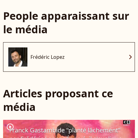
People apparaissant sur
le média
chevron_right
Frédéric Lopez
Articles proposant ce
média
player2
Franck Gastambide "planté lâchement"