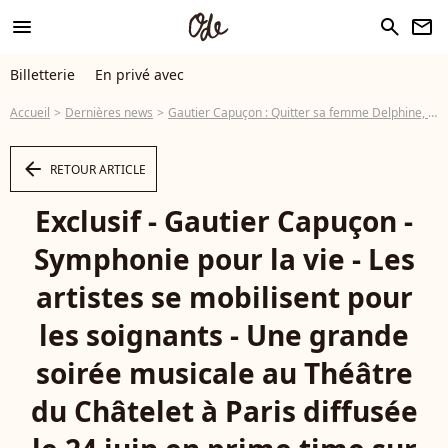
menu
search
newsletter
Billetterie
En privé avec
Accueil
Dernières news
Gautier Capuçon : Quitter sa femme Delphine, son "erreur de jeunesse"...
arrow_left
RETOUR ARTICLE
Exclusif - Gautier Capuçon -
Symphonie pour la vie - Les
artistes se mobilisent pour
les soignants - Une grande
soirée musicale au Théâtre
du Châtelet à Paris diffusée