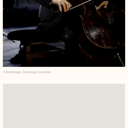
© BestImage, Dominique Jacovides