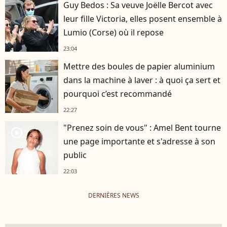
Guy Bedos : Sa veuve Joëlle Bercot avec
leur fille Victoria, elles posent ensemble à
Lumio (Corse) où il repose
23:04
Mettre des boules de papier aluminium
dans la machine à laver : à quoi ça sert et
pourquoi c’est recommandé
22:27
"Prenez soin de vous" : Amel Bent tourne
player2
une page importante et s'adresse à son
public
22:03
DERNIÈRES NEWS