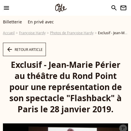
menu
search
newsletter
Billetterie
En privé avec
Accueil
Françoise Hardy
Photos de Françoise Hardy
Exclusif - Jean-Marie Périer au théâtre du Rond Point pour une représentation de son spectacle "Flashback" à Paris le 28 janvier 2019. © Frédéric Maligne / Bestimage - Photo
arrow_left
RETOUR ARTICLE
Exclusif - Jean-Marie Périer
au théâtre du Rond Point
pour une représentation de
son spectacle "Flashback" à
Paris le 28 janvier 2019.