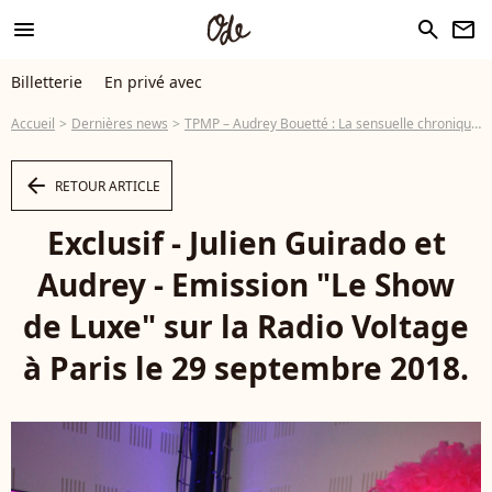
menu
search
newsletter
Billetterie
En privé avec
Accueil
Dernières news
TPMP – Audrey Bouetté : La sensuelle chroniqueuse est une ex d'une star de télé-réalité
arrow_left
RETOUR ARTICLE
Exclusif - Julien Guirado et
Audrey - Emission "Le Show
de Luxe" sur la Radio Voltage
à Paris le 29 septembre 2018.