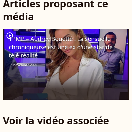
Articles proposant ce
média
player2
TPMP – Audrey Bouetté : La sensuelle
chroniqueuse est une ex d'une star de
télé-réalité
18 novembre 2020
Voir la vidéo associée