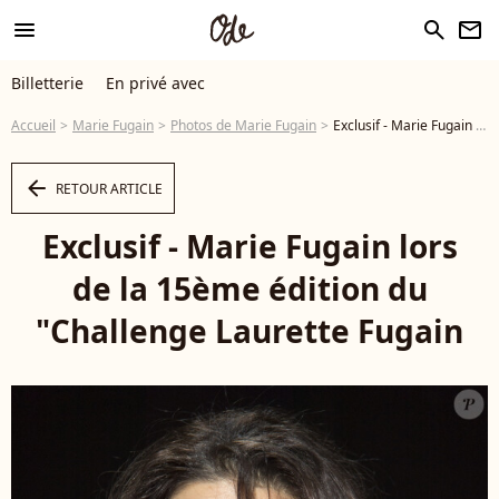
menu
search
newsletter
Billetterie
En privé avec
Accueil
Marie Fugain
Photos de Marie Fugain
Exclusif - Marie Fugain lors de la 15ème édition du "Challenge Laurette Fugain © Gorassini-Perusseau/Bestimage - Photo
arrow_left
RETOUR ARTICLE
Exclusif - Marie Fugain lors
de la 15ème édition du
"Challenge Laurette Fugain