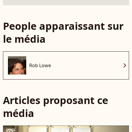
People apparaissant sur
le média
chevron_right
Rob Lowe
Articles proposant ce
média