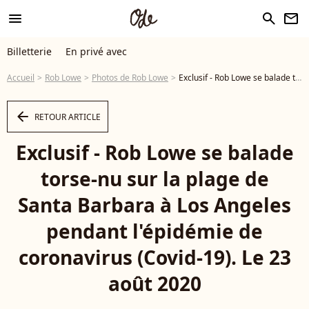
menu
search
newsletter
Billetterie
En privé avec
Accueil
Rob Lowe
Photos de Rob Lowe
Exclusif - Rob Lowe se balade torse-nu sur la plage de Santa Barbara à Los Angeles pendant l'épidémie de coronavirus (Covid-19). Le 23 août 2020 - Photo
arrow_left
RETOUR ARTICLE
Exclusif - Rob Lowe se balade
torse-nu sur la plage de
Santa Barbara à Los Angeles
pendant l'épidémie de
coronavirus (Covid-19). Le 23
août 2020