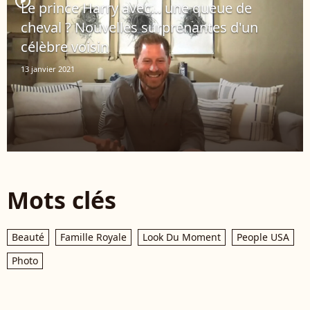
player2
Le prince Harry avec... une queue de
cheval ? Nouvelles surprenantes d'un
célèbre voisin
13 janvier 2021
Mots clés
Beauté
Famille Royale
Look Du Moment
People USA
Photo