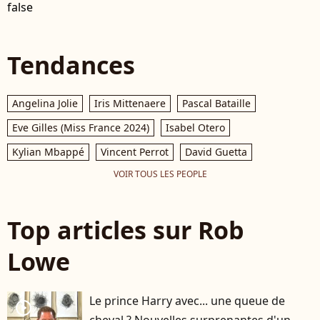
false
Tendances
Angelina Jolie
Iris Mittenaere
Pascal Bataille
Eve Gilles (Miss France 2024)
Isabel Otero
Kylian Mbappé
Vincent Perrot
David Guetta
VOIR TOUS LES PEOPLE
Top articles sur Rob
Lowe
Le prince Harry avec... une queue de
player2
cheval ? Nouvelles surprenantes d'un