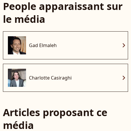
People apparaissant sur
le média
chevron_right
Gad Elmaleh
chevron_right
Charlotte Casiraghi
Articles proposant ce
média