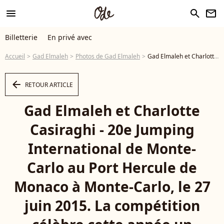
menu
search
newsletter
Billetterie
En privé avec
Accueil
Gad Elmaleh
Photos de Gad Elmaleh
Gad Elmaleh et Charlotte Casiraghi - 20e Jumping International de Monte-Carlo au Port Hercule de Monaco à Monte-Carlo, le 27 juin 2015. La compétition célèbre cette année un double anniversaire : les 20 ans du Jumping et les 10 ans du Longines Global Champions Tour. 20th International Jumping Competition in Monte-Carlo (Monaco) at Port Hercule in Monte-Carlo in Monaco, on June 27, 2015. - Photo
arrow_left
RETOUR ARTICLE
Gad Elmaleh et Charlotte
Casiraghi - 20e Jumping
International de Monte-
Carlo au Port Hercule de
Monaco à Monte-Carlo, le 27
juin 2015. La compétition