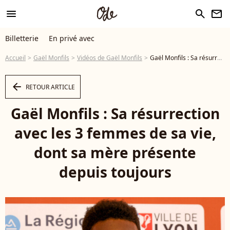
menu
search
newsletter
Billetterie
En privé avec
Accueil
Gaël Monfils
Vidéos de Gaël Monfils
Gaël Monfils : Sa résurrection avec les 3 femmes de sa vie, dont sa mère présente depuis toujours - Vidéo
arrow_left
RETOUR ARTICLE
Gaël Monfils : Sa résurrection
avec les 3 femmes de sa vie,
dont sa mère présente
depuis toujours