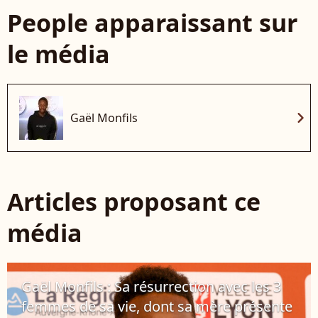
People apparaissant sur
le média
chevron_right
Gaël Monfils
Articles proposant ce
média
Gaël Monfils : Sa résurrection avec les 3
femmes de sa vie, dont sa mère présente